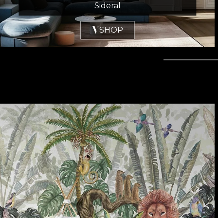
Sideral
SHOP