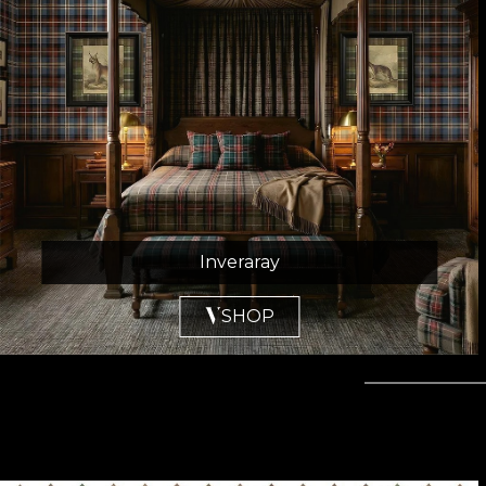
Inveraray
SHOP