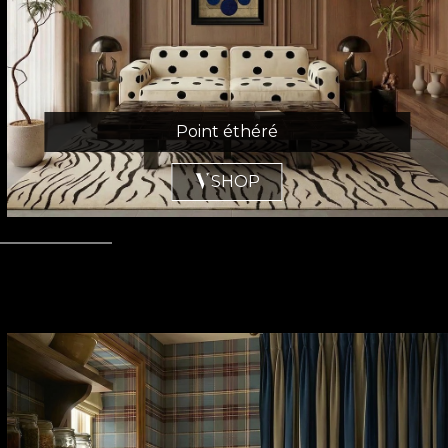
Point éthéré
SHOP