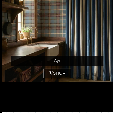
Ayr
SHOP