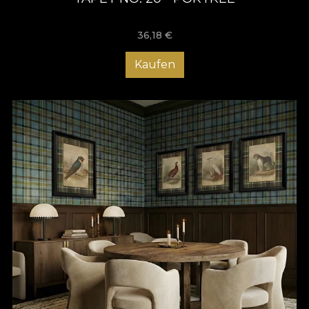
36,18
€
Kaufen