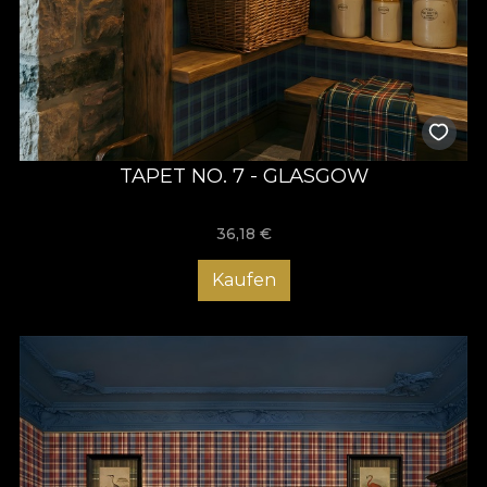
TAPET NO. 7 - GLASGOW
36,18
€
Kaufen