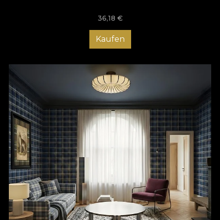
36,18
€
Kaufen