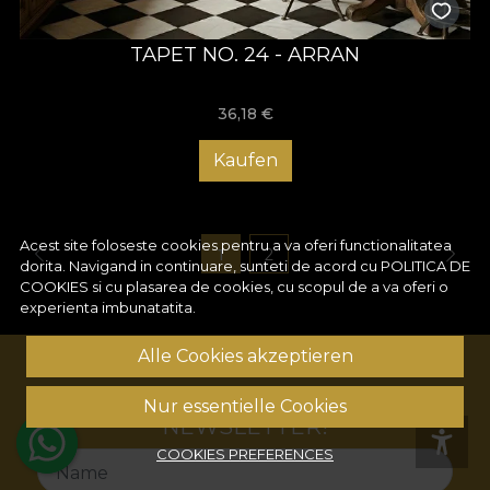
TAPET NO. 24 - ARRAN
36,18
€
Kaufen
Acest site foloseste cookies pentru a va oferi functionalitatea
1
2
dorita. Navigand in continuare, sunteti de acord cu
POLITICA DE
COOKIES
si cu plasarea de cookies, cu scopul de a va oferi o
experienta imbunatatita.
Alle Cookies akzeptieren
ABONNIEREN SIE UNSEREN
Nur essentielle Cookies
NEWSLETTER!
COOKIES PREFERENCES
Name