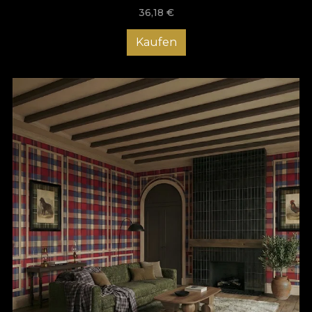
36,18
€
Kaufen