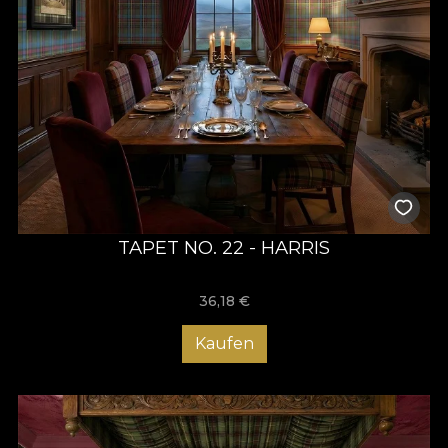
TAPET NO. 22 - HARRIS
36,18
€
Kaufen