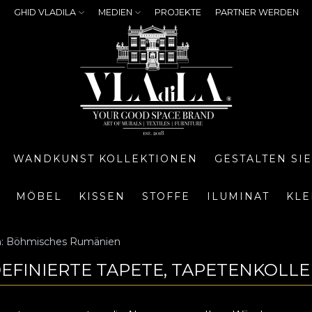
GHID VLADILA
MEDIEN
PROJEKTE
PARTNER WERDEN
WANDKUNST KOLLEKTIONEN
GESTALTEN SI
MÖBEL
KISSEN
STOFFE
ILUMINAT
KLE
on: Böhmisches Rumänien
FINIERTE TAPETE, TAPETENKOLLE