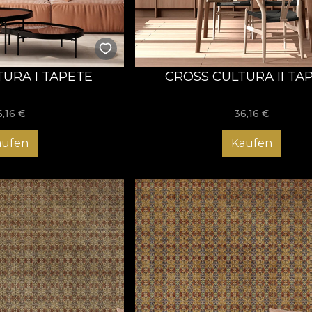
TURA I TAPETE
CROSS CULTURA II TA
6,16
€
36,16
€
aufen
Kaufen