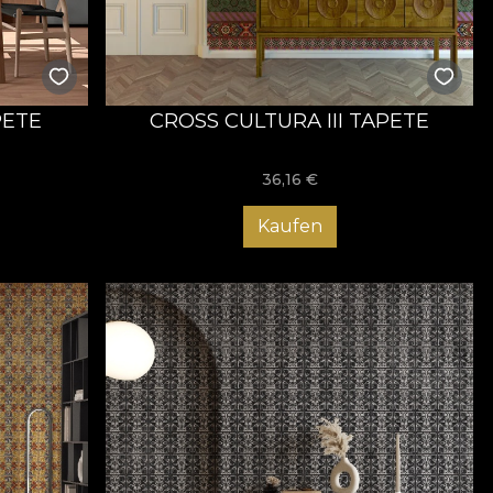
PETE
CROSS CULTURA III TAPETE
36,16
€
Kaufen