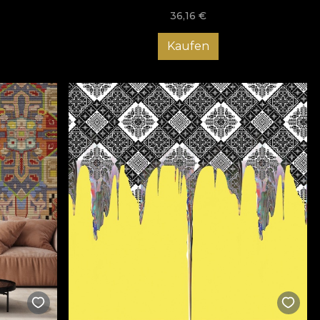
36,16
€
Kaufen