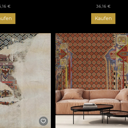
6,16
€
36,16
€
aufen
Kaufen