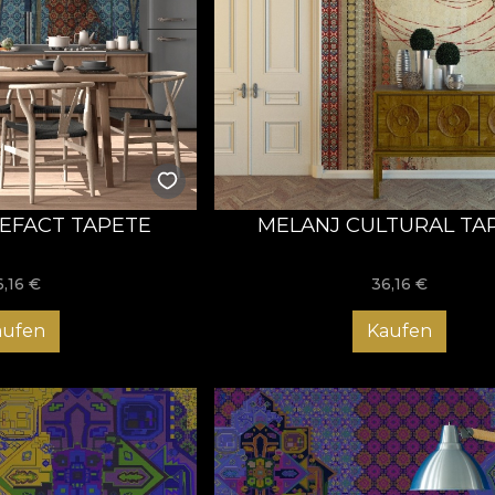
EFACT TAPETE
MELANJ CULTURAL TA
6,16
€
36,16
€
aufen
Kaufen