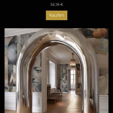
36,18
€
Kaufen