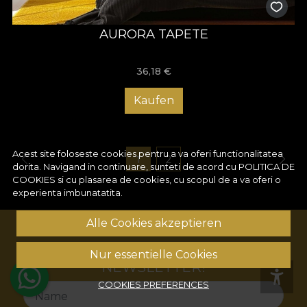
AURORA TAPETE
36,18
€
Kaufen
Acest site foloseste cookies pentru a va oferi functionalitatea
1
2
dorita. Navigand in continuare, sunteti de acord cu
POLITICA DE
COOKIES
si cu plasarea de cookies, cu scopul de a va oferi o
experienta imbunatatita.
Alle Cookies akzeptieren
ABONNIEREN SIE UNSEREN
Nur essentielle Cookies
NEWSLETTER!
COOKIES PREFERENCES
Name