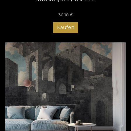
36,18
€
Kaufen