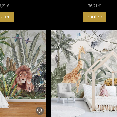
6,21
€
36,21
€
aufen
Kaufen