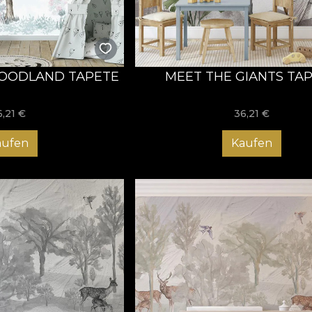
OODLAND TAPETE
MEET THE GIANTS TA
6,21
€
36,21
€
aufen
Kaufen