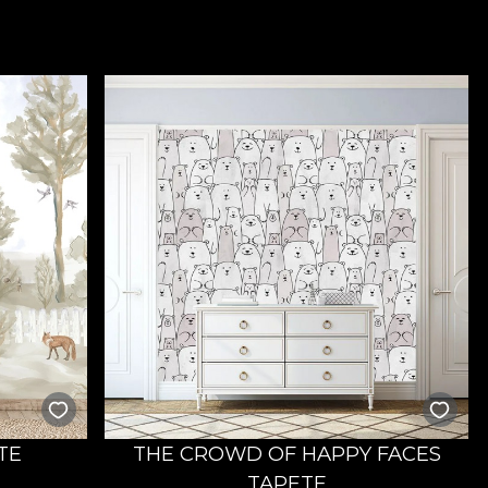
TE
THE CROWD OF HAPPY FACES
TAPETE