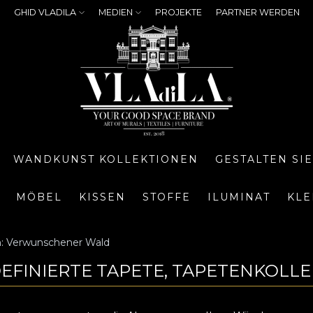
GHID VLADILA
MEDIEN
PROJEKTE
PARTNER WERDEN
WANDKUNST KOLLEKTIONEN
GESTALTEN SI
MÖBEL
KISSEN
STOFFE
ILUMINAT
KLE
n: Verwunschener Wald
EFINIERTE TAPETE, TAPETENKOLL