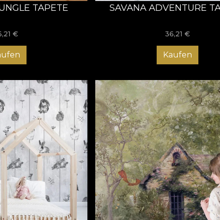
UNGLE TAPETE
SAVANA ADVENTURE T
6,21
€
36,21
€
aufen
Kaufen