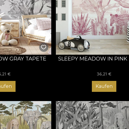
OW GRAY TAPETE
SLEEPY MEADOW IN PINK
6,21
€
36,21
€
aufen
Kaufen