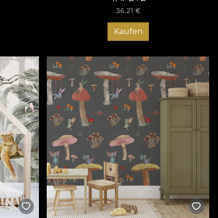
36,21
€
Kaufen