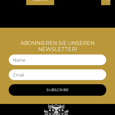
fascinante si al experientelor artistice. Aici, fiecare
obiect e incarcat de poveste. Nimic nu este
intamplator. Granitele timpului se clatina, caci
fiecare piesa te transporta pe firul amintirilor, inapoi
catre tine. Fiecare creatie este realizata dintr-un
spatiu al experimentarii. Pentru ca arta este etern
legata de spiritul ludic. Si de curiozitate.
ABONNIEREN SIE UNSEREN
NEWSLETTER!
Name
Email
SUBSCRIBE