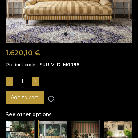
1.620,10
€
Product code - SKU
VLDLM0086
−
+
Add to cart
See other options