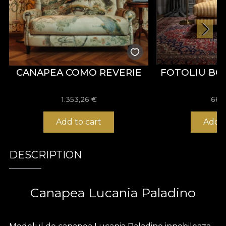
CANAPEA COMO REVERIE
FOTOLIU BO
1.353,26
€
667
Add to cart
Add t
DESCRIPTION
Canapea Lucania Paladino