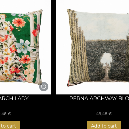
ARCH LADY
PERNA ARCHWAY BL
9,48
€
49,48
€
to cart
Add to cart