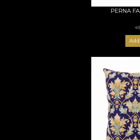
PERNA F
4
Add 