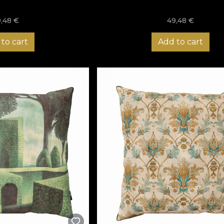
9,48
€
49,48
€
to cart
Add to cart