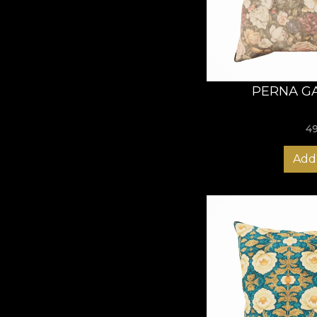
PERNA G
4
Add 