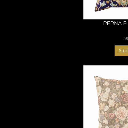
PERNA F
4
Add 