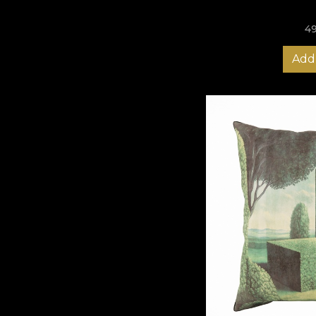
4
Add 