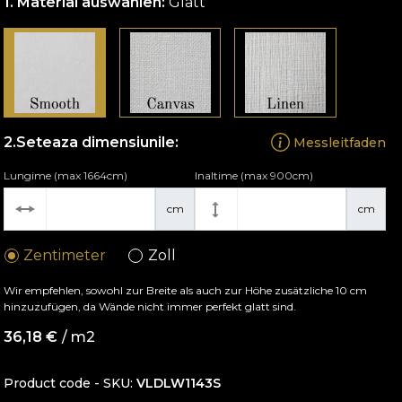
Material auswählen:
Glatt
Seteaza dimensiunile:
Messleitfaden
Lungime (max 1664cm)
Inaltime (max 900cm)
cm
cm
Zentimeter
Zoll
Wir empfehlen, sowohl zur Breite als auch zur Höhe zusätzliche 10 cm
hinzuzufügen, da Wände nicht immer perfekt glatt sind.
36,18
€
/ m2
Product code - SKU
VLDLW1143S