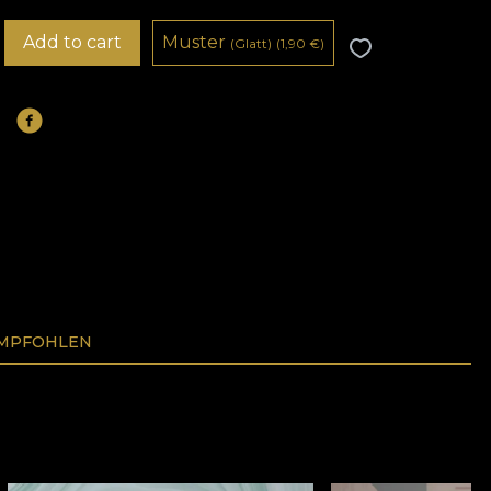
Add to cart
Muster
(Glatt)
(1,90
€
)
EMPFOHLEN