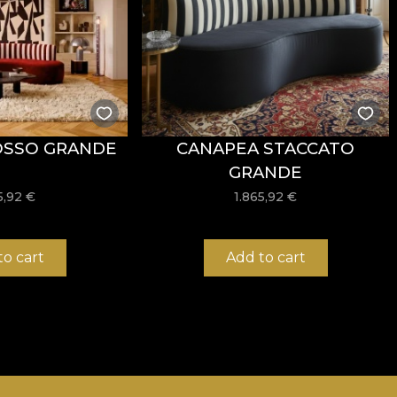
OSSO GRANDE
CANAPEA STACCATO
GRANDE
5,92
€
1.865,92
€
to cart
Add to cart