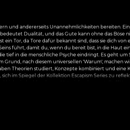
önern und andererseits Unannehmlichkeiten bereiten. Ein 
 bedeutet Dualität, und das Gute kann ohne das Böse nic
 ein Tor, da Tore dafür bekannt sind, dass sie dich vo
ns führt, damit du, wenn du bereit bist, in die Haut e
, die tief in die menschliche Psyche eindringt. Es geht 
m Grund, nach diesem universellen 'Warum', machen wir
en Theorien studiert, Konzepte kombiniert und eine Kol
sich im Spiegel der Kollektion Escapism Series zu refle
d biologisch abbaubaren Materialien hergestellt. **Hou
n Sie einen schnellen, sicheren und effizienten Dekor