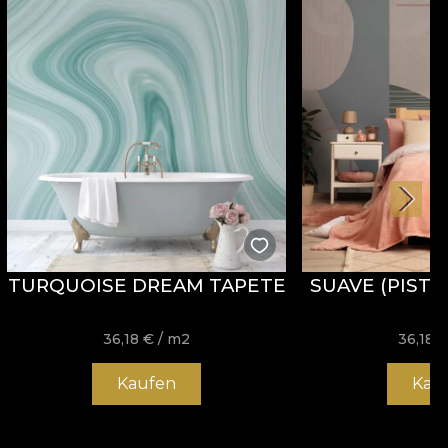
TURQUOISE DREAM TAPETE
SUAVE (PISTA
36,18
€
/ m2
36,18
Kaufen
Kau