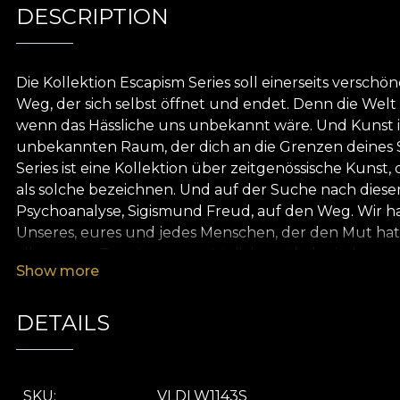
DESCRIPTION
Die Kollektion Escapism Series soll einerseits versch
Weg, der sich selbst öffnet und endet. Denn die Welt
wenn das Hässliche uns unbekannt wäre. Und Kunst ist
unbekannten Raum, der dich an die Grenzen deines Sei
Series ist eine Kollektion über zeitgenössische Kunst
als solche bezeichnen. Und auf der Suche nach diese
Psychoanalyse, Sigismund Freud, auf den Weg. Wir hab
Unseres, eures und jedes Menschen, der den Mut hat, 
alle unsere Tapeten aus natürlichen, ökologischen un
Show more
Tapete den eigenen Klebstoff zu verwenden. So könne
Qualitätsstandards entspricht.
DETAILS
SKU
VLDLW1143S