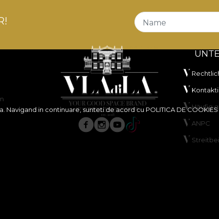
R!
Name
UNT
Rechtlic
Kontakti
en
Häufig g
ita. Navigand in continuare, sunteti de acord cu
POLITICA DE COOKIES
ANPC
Streitbe