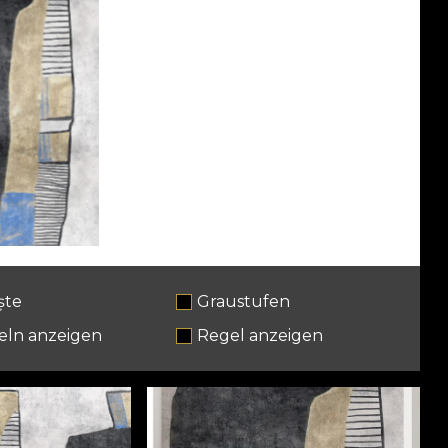
ște
Graustufen
eln anzeigen
Regel anzeigen