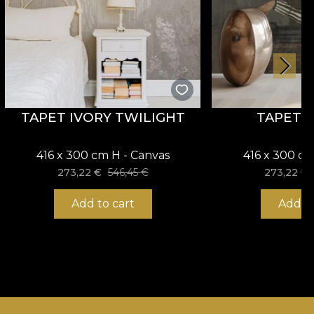
TAPET IVORY TWILIGHT
TAPET 
416 x 300 cm H - Canvas
416 x 300 cm
273,22
€
546,45
€
273,22
€
Add to cart
Add to