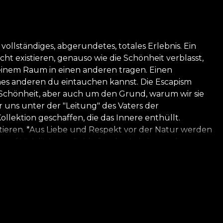
vollständiges, abgerundetes, totales Erlebnis. Ein
ht existieren, genauso wie die Schönheit verblasst,
n einem Raum in einen anderen tragen. Einen
ines anderen du eintauchen kannst. Die Escapism
um Schönheit, aber auch um den Grund, warum wir sie
 uns unter der "Leitung" des Vaters der
lektion geschaffen, die das Innere enthüllt.
ktieren. *Aus Liebe und Respekt vor der Natur werden
se of VLAdiLA empfiehlt, für das Anbringen der
ationsprozess genießen, der den höchsten