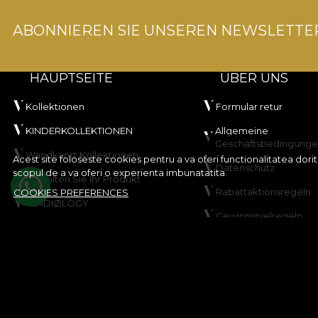
ABONNIEREN SIE UNSEREN NEWSLETTE
HAUPTSEITE
ÜBER UNS
Kollektionen
Formular retur
KINDERKOLLEKTIONEN
Allgemeine
Geschäftsbedingung
Wandkunst Kollektionen
Acest site foloseste cookies pentru a va oferi functionalitatea dor
Datenschutz
scopul de a va oferi o experienta imbunatatita.
Gestalten Sie Ihr Produkt
Rabattaktionsregeln
COOKIES PREFERENCES
VLADIØLOGY
Gewinnspielregeln
Kontakt
Cookie-Richtlinie
Sitemap
© House of VLAdiLA 2026