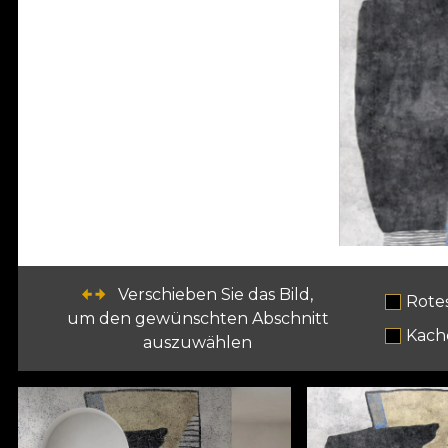
Verschieben Sie das Bild,
Rote
um den gewünschten Abschnitt
Kach
auszuwählen