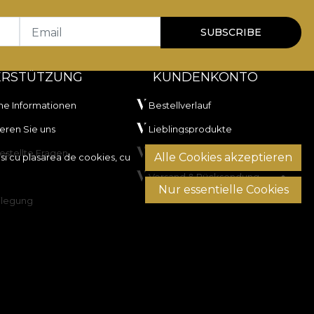
Email
SUBSCRIBE
ERSTÜTZUNG
KUNDENKONTO
he Informationen
Bestellverlauf
eren Sie uns
Lieblingsprodukte
estellte Fragen
Zahlungsmethoden
Alle Cookies akzeptieren
si cu plasarea de cookies, cu
Versand & Rücksendung
Nur essentielle Cookies
ilegung