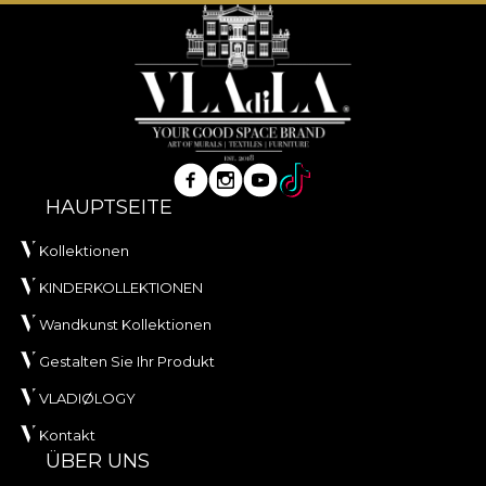
VLAdiLA empfiehlt, für die Anbringung der Tapete
den eigenen Kleber zu verwenden. Auf diese
Weise können Sie einen schnellen, sicheren und
effizienten Umgestaltungsprozess genießen, der
den höchsten Qualitätsstandards entspricht.
HAUPTSEITE
Kollektionen
KINDERKOLLEKTIONEN
Wandkunst Kollektionen
Gestalten Sie Ihr Produkt
VLADIØLOGY
Kontakt
ÜBER UNS