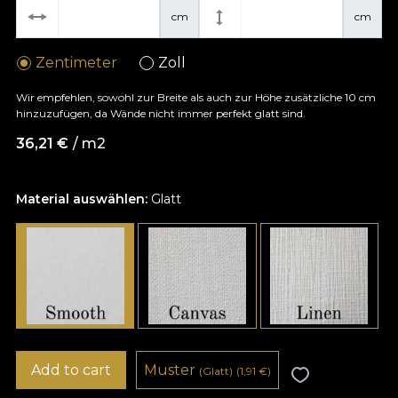
cm
cm
Zentimeter
Zoll
Wir empfehlen, sowohl zur Breite als auch zur Höhe zusätzliche 10 cm
hinzuzufügen, da Wände nicht immer perfekt glatt sind.
36,21
€
/ m2
Material auswählen:
Glatt
Add to cart
Muster
(Glatt)
(1,91
€
)