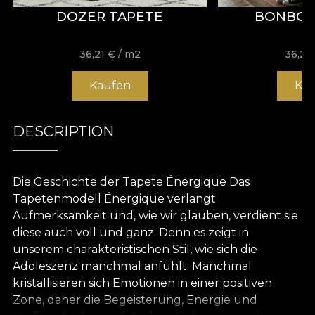
DOZER TAPETE
BONBON
36,21
€
/ m2
36,21
Kaufen
Ka
DESCRIPTION
Die Geschichte der Tapete Énergique Das
Tapetenmodell Énergique verlangt
Aufmerksamkeit und, wie wir glauben, verdient sie
diese auch voll und ganz. Denn es zeigt in
unserem charakteristischen Stil, wie sich die
Adoleszenz manchmal anfühlt. Manchmal
kristallisieren sich Emotionen in einer positiven
Zone, daher die Begeisterung, Energie und