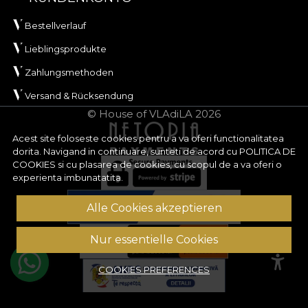
Bestellverlauf
Lieblingsprodukte
Zahlungsmethoden
Versand & Rücksendung
© House of VLAdiLA 2026
Acest site foloseste cookies pentru a va oferi functionalitatea
dorita. Navigand in continuare, sunteti de acord cu
POLITICA DE
COOKIES
si cu plasarea de cookies, cu scopul de a va oferi o
experienta imbunatatita.
Alle Cookies akzeptieren
Nur essentielle Cookies
COOKIES PREFERENCES