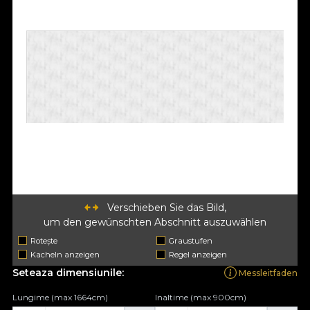
Verschieben Sie das Bild,
um den gewünschten Abschnitt auszuwählen
Rotește
Graustufen
Kacheln anzeigen
Regel anzeigen
Seteaza dimensiunile:
Messleitfaden
Lungime (max 1664cm)
Inaltime (max 900cm)