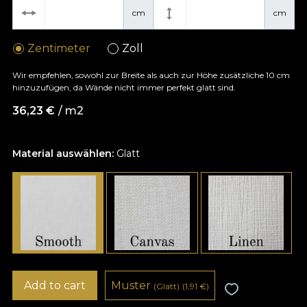
cm
cm
Zentimeter
Zoll
Wir empfehlen, sowohl zur Breite als auch zur Höhe zusätzliche 10 cm
hinzuzufügen, da Wände nicht immer perfekt glatt sind.
36,23
€
/ m2
Material auswählen:
Glatt
Add to cart
Muster
(Glatt)
(1,91
€
)