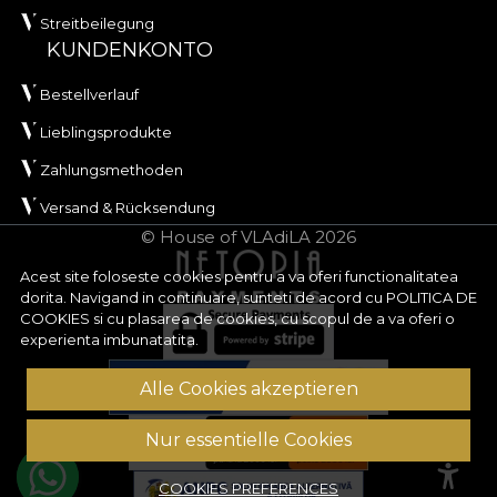
Streitbeilegung
KUNDENKONTO
Bestellverlauf
Lieblingsprodukte
Zahlungsmethoden
Versand & Rücksendung
© House of VLAdiLA 2026
Acest site foloseste cookies pentru a va oferi functionalitatea
dorita. Navigand in continuare, sunteti de acord cu
POLITICA DE
COOKIES
si cu plasarea de cookies, cu scopul de a va oferi o
experienta imbunatatita.
Alle Cookies akzeptieren
Nur essentielle Cookies
COOKIES PREFERENCES