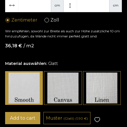
cm
cm
Zentimeter
Zoll
Wir empfehlen, sowohl zur Breite als auch zur Höhe zusätzliche 10 cm
hinzuzufügen, da Wände nicht immer perfekt glatt sind.
36,18
€
/ m2
Material auswählen:
Glatt
Add to cart
Muster
(Glatt)
(1,90
€
)