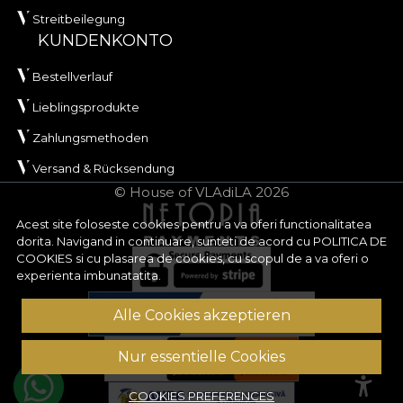
Streitbeilegung
KUNDENKONTO
Bestellverlauf
Lieblingsprodukte
Zahlungsmethoden
Versand & Rücksendung
© House of VLAdiLA 2026
Acest site foloseste cookies pentru a va oferi functionalitatea
dorita. Navigand in continuare, sunteti de acord cu
POLITICA DE
COOKIES
si cu plasarea de cookies, cu scopul de a va oferi o
experienta imbunatatita.
Alle Cookies akzeptieren
Nur essentielle Cookies
COOKIES PREFERENCES