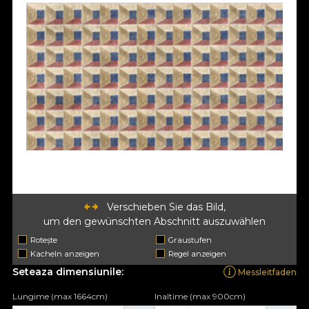
Verschieben Sie das Bild,
um den gewünschten Abschnitt auszuwählen
Rotește
Graustufen
Kacheln anzeigen
Regel anzeigen
Seteaza dimensiunile:
Messleitfaden
Lungime (max 1664cm)
Inaltime (max 900cm)