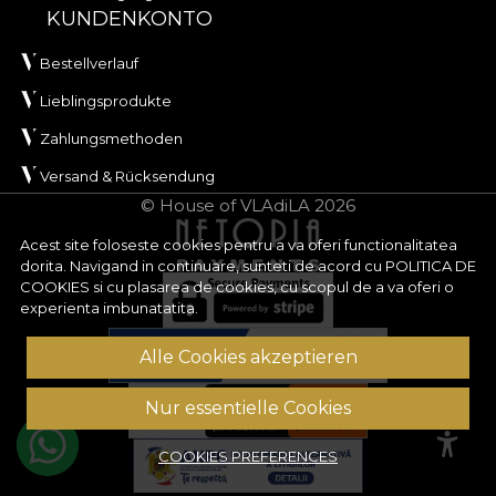
KUNDENKONTO
Bestellverlauf
Lieblingsprodukte
Zahlungsmethoden
Versand & Rücksendung
© House of VLAdiLA 2026
Acest site foloseste cookies pentru a va oferi functionalitatea
dorita. Navigand in continuare, sunteti de acord cu
POLITICA DE
COOKIES
si cu plasarea de cookies, cu scopul de a va oferi o
experienta imbunatatita.
Alle Cookies akzeptieren
Nur essentielle Cookies
COOKIES PREFERENCES