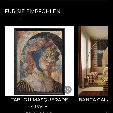
unvergesslichen abstrakten und geometrischen
Ästhetik wird. Jeder Raum, der mit unseren
FÜR SIE EMPFOHLEN
Modellen dekoriert ist, bringt Sie einem idyllischen
Lebensstil näher. Eine Leichtigkeit des Selbst, eine
Atmosphäre des zeitgenössischen Luxus,
meisterhaft illustriert von den Designern von
House of VLAdiLA. Hier erwachen die neu
interpretierten Formen zum Leben. So wird ein
subtiler Tanz der Dimensionen beschrieben, und
die Überlagerungen von Transparenzen und
Texturen schaffen ein hypnotisches visuelles
Erlebnis. Die abstrakten geometrischen Formen
treffen sich und verflechten sich, trennen sich und
treffen sich wieder. Dieser ästhetische Hin und Her
symbolisiert die Zyklizität der Kunst. Und, in der
Verlängerung, die Zyklizität und kontinuierliche
TABLOU MASQUERADE
BANCA GALA
transformative Kraft des Lebens. Die Farbpalette
öffnet Türen zu einem Reich des Ausdrucks,
GRACE
bereichert von zarten und pastellfarbenen
100 X 135 H CM