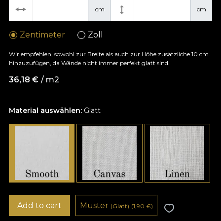
cm
cm
Zentimeter
Zoll
Wir empfehlen, sowohl zur Breite als auch zur Höhe zusätzliche 10 cm
hinzuzufügen, da Wände nicht immer perfekt glatt sind.
36,18
€
/ m2
Material auswählen:
Glatt
Add to cart
Muster
(Glatt)
(1,90
€
)