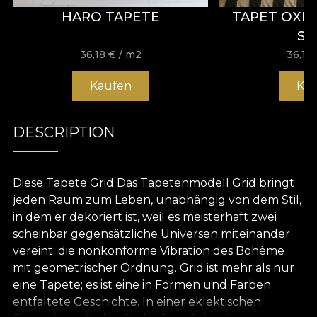
HARO TAPETE
TAPET OXF
SE
36,18
€
/ m2
36,18
Kaufen
Ka
DESCRIPTION
Diese Tapete Grid Das Tapetenmodell Grid bringt
jeden Raum zum Leben, unabhängig von dem Stil,
in dem er dekoriert ist, weil es meisterhaft zwei
scheinbar gegensätzliche Universen miteinander
vereint: die nonkonforme Vibration des Bohème
mit geometrischer Ordnung. Grid ist mehr als nur
eine Tapete; es ist eine in Formen und Farben
entfaltete Geschichte. In einer eklektischen