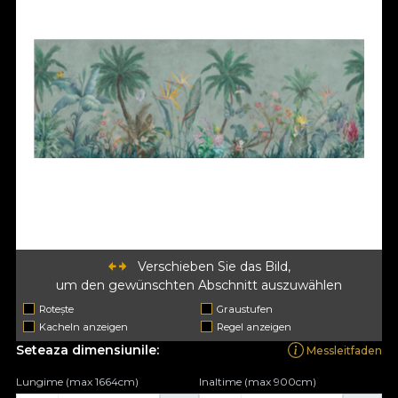
Verschieben Sie das Bild,
um den gewünschten Abschnitt auszuwählen
Rotește
Graustufen
Kacheln anzeigen
Regel anzeigen
Seteaza dimensiunile:
Messleitfaden
Lungime (max 1664cm)
Inaltime (max 900cm)