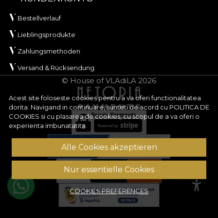
Bestellverlauf
Lieblingsprodukte
Zahlungsmethoden
Versand & Rücksendung
© House of VLAdiLA 2026
Acest site foloseste cookies pentru a va oferi functionalitatea
dorita. Navigand in continuare, sunteti de acord cu
POLITICA DE
COOKIES
si cu plasarea de cookies, cu scopul de a va oferi o
experienta imbunatatita.
Alle Cookies akzeptieren
Nur essentielle Cookies
COOKIES PREFERENCES