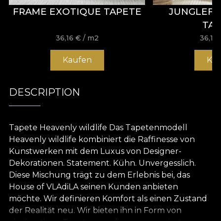
FRAME EXOTIQUE TAPETE
JUNGLEFU
TA
36,16
€
/ m2
36,16
Kaufen
Ka
DESCRIPTION
Tapete Heavenly wildlife Das Tapetenmodell
Heavenly wildlife kombiniert die Raffinesse von
Kunstwerken mit dem Luxus von Designer-
Dekorationen. Statement. Kühn. Unvergesslich.
Diese Mischung trägt zu dem Erlebnis bei, das
House of VLAdiLA seinen Kunden anbieten
möchte. Wir definieren Komfort als einen Zustand
der Realität neu. Wir bieten ihn in Form von