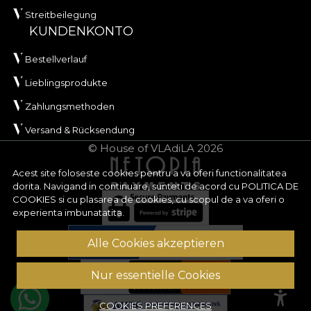
Streitbeilegung
KUNDENKONTO
Bestellverlauf
Lieblingsprodukte
Zahlungsmethoden
Versand & Rücksendung
© House of VLAdiLA 2026
Acest site foloseste cookies pentru a va oferi functionalitatea
dorita. Navigand in continuare, sunteti de acord cu
POLITICA DE
COOKIES
si cu plasarea de cookies, cu scopul de a va oferi o
experienta imbunatatita.
Alle Cookies akzeptieren
Nur essentielle Cookies
COOKIES PREFERENCES