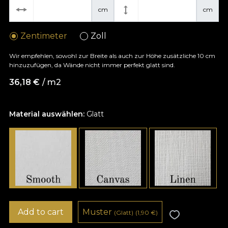
cm
cm
Zentimeter
Zoll
Wir empfehlen, sowohl zur Breite als auch zur Höhe zusätzliche 10 cm
hinzuzufügen, da Wände nicht immer perfekt glatt sind.
36,18
€
/ m2
Material auswählen:
Glatt
Add to cart
Muster
(Glatt)
(1,90
€
)