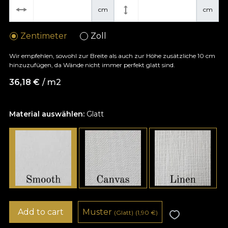
cm
cm
Zentimeter
Zoll
Wir empfehlen, sowohl zur Breite als auch zur Höhe zusätzliche 10 cm
hinzuzufügen, da Wände nicht immer perfekt glatt sind.
36,18
€
/ m2
Material auswählen:
Glatt
Add to cart
Muster
(Glatt)
(1,90
€
)