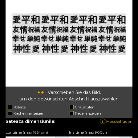
Verschieben Sie das Bild,
um den gewünschten Abschnitt auszuwählen
Rotește
Graustufen
Kacheln anzeigen
Regel anzeigen
Seteaza dimensiunile:
Messleitfaden
Lungime (max 1664cm)
Inaltime (max 900cm)