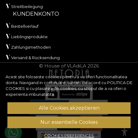
Streitbeilegung
KUNDENKONTO
Bestellverlauf
Lieblingsprodukte
Zahlungsmethoden
Versand & Rücksendung
© House of VLAdiLA 2026
Acest site foloseste cookies pentru a va oferi functionalitatea
dorita. Navigand in continuare, sunteti de acord cu
POLITICA DE
COOKIES
si cu plasarea de cookies, cu scopul de a va oferi o
experienta imbunatatita.
Alle Cookies akzeptieren
Nur essentielle Cookies
COOKIES PREFERENCES