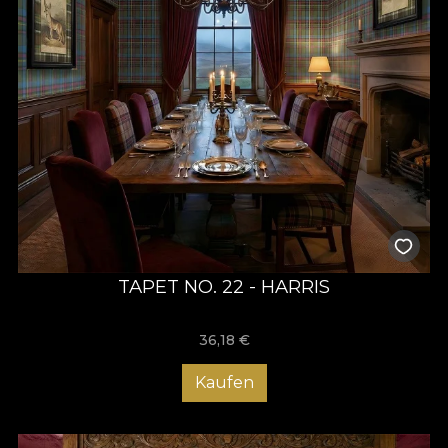
TAPET NO. 22 - HARRIS
36,18
€
Kaufen