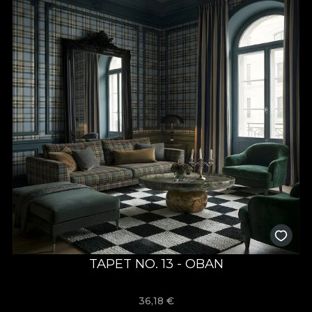
TAPET NO. 13 - OBAN
36,18
€