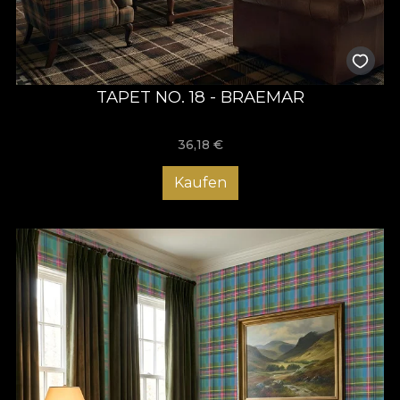
TAPET NO. 18 - BRAEMAR
36,18
€
Kaufen