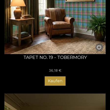
TAPET NO. 19 - TOBERMORY
36,18
€
Kaufen