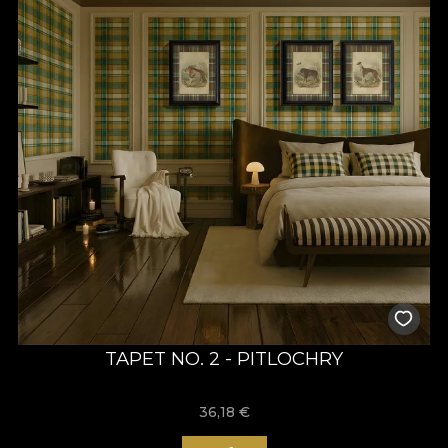
TAPET NO. 2 - PITLOCHRY
36,18
€