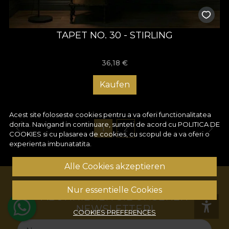
TAPET NO. 30 - STIRLING
36,18
€
Kaufen
Acest site foloseste cookies pentru a va oferi functionalitatea
dorita. Navigand in continuare, sunteti de acord cu
POLITICA DE
1
2
COOKIES
si cu plasarea de cookies, cu scopul de a va oferi o
experienta imbunatatita.
Alle Cookies akzeptieren
Nur essentielle Cookies
ABONNIEREN SIE UNSEREN
NEWSLETTER!
COOKIES PREFERENCES