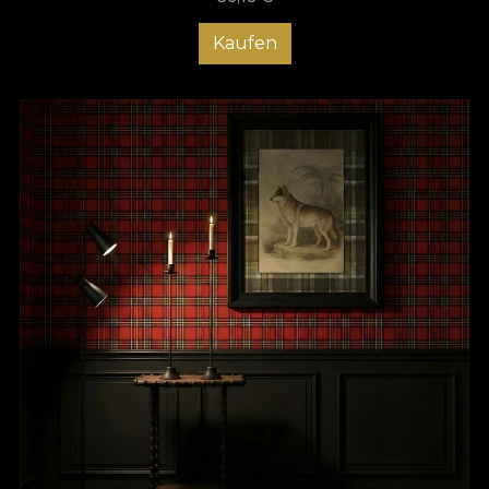
Kaufen