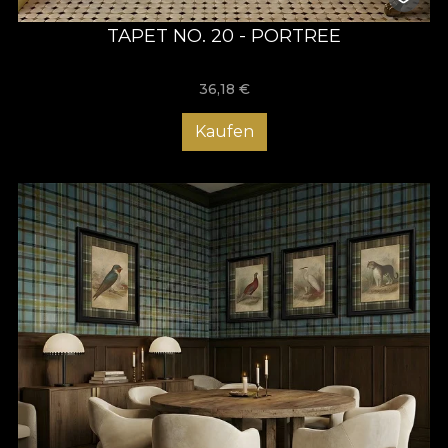
TAPET NO. 20 - PORTREE
36,18
€
Kaufen