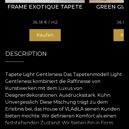
FRAME EXOTIQUE TAPETE
GREEN GIA
36,18
€
/ m2
36,18
Kaufen
Ka
DESCRIPTION
Tapete Light Gentleness Das Tapetenmodell Light
Gentleness kombiniert die Raffinesse von
Kunstwerken mit dem Luxus von
Designerdekorationen. Ausdrucksstark. Kühn.
Unvergesslich. Diese Mischung trägt zu dem
Erlebnis bei, das House of VLAdiLA seinen Kunden
bieten möchte. Wir definieren Komfort als einen
feststehenden Zustand. Wir bieten ihn in Form