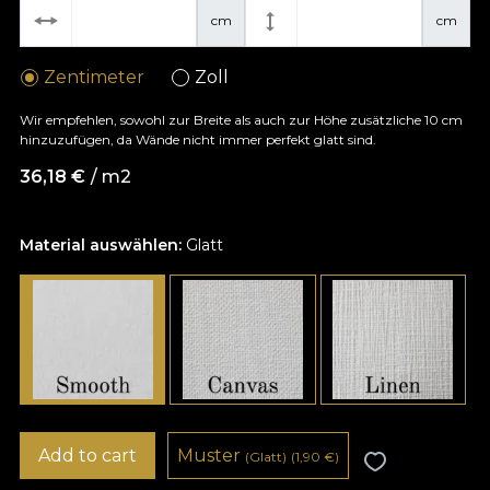
cm
cm
Zentimeter
Zoll
Wir empfehlen, sowohl zur Breite als auch zur Höhe zusätzliche 10 cm
hinzuzufügen, da Wände nicht immer perfekt glatt sind.
36,18
€
/ m2
Material auswählen:
Glatt
Add to cart
Muster
(Glatt)
(1,90
€
)