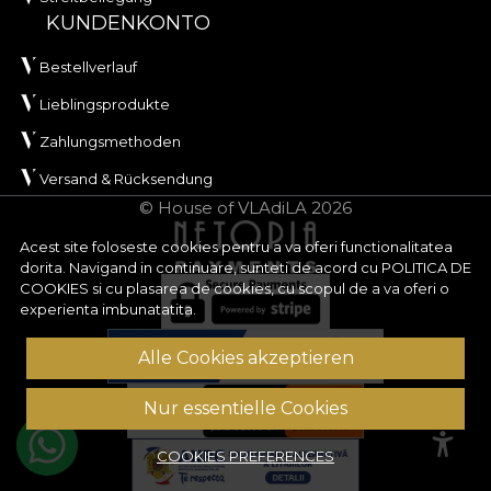
KUNDENKONTO
Bestellverlauf
Lieblingsprodukte
Zahlungsmethoden
Versand & Rücksendung
© House of VLAdiLA 2026
Acest site foloseste cookies pentru a va oferi functionalitatea
dorita. Navigand in continuare, sunteti de acord cu
POLITICA DE
COOKIES
si cu plasarea de cookies, cu scopul de a va oferi o
experienta imbunatatita.
Alle Cookies akzeptieren
Nur essentielle Cookies
COOKIES PREFERENCES