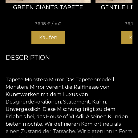
GREEN GIANTS TAPETE
GENTLE LE
36,18
€
/ m2
36,18
Kaufen
Ka
DESCRIPTION
Tapete Monstera Mirror Das Tapetenmodell
Monstera Mirror vereint die Raffinesse von
Kunstwerken mit dem Luxus von
Designerdekorationen. Statement. Kühn.
Unvergesslich. Diese Mischung trägt zu dem
Erlebnis bei, das House of VLAdiLA seinen Kunden
bieten möchte. Wir definieren Komfort neu als
einen Zustand der Tatsache. Wir bieten ihn in Form