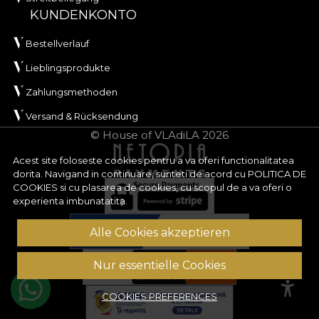
KUNDENKONTO
Bestellverlauf
Lieblingsprodukte
Zahlungsmethoden
Versand & Rücksendung
© House of VLAdiLA 2026
Acest site foloseste cookies pentru a va oferi functionalitatea
dorita. Navigand in continuare, sunteti de acord cu
POLITICA DE
COOKIES
si cu plasarea de cookies, cu scopul de a va oferi o
experienta imbunatatita.
Alle Cookies akzeptieren
Nur essentielle Cookies
COOKIES PREFERENCES