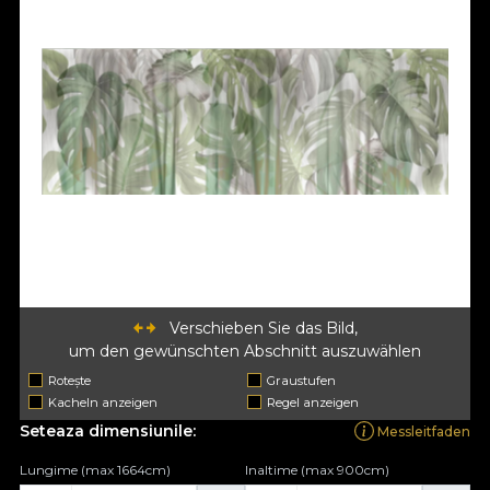
Verschieben Sie das Bild,
um den gewünschten Abschnitt auszuwählen
Rotește
Graustufen
Kacheln anzeigen
Regel anzeigen
Seteaza dimensiunile:
Messleitfaden
Lungime (max 1664cm)
Inaltime (max 900cm)