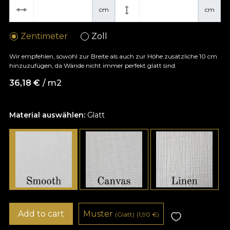
cm
cm
Zentimeter
Zoll
Wir empfehlen, sowohl zur Breite als auch zur Höhe zusätzliche 10 cm
hinzuzufügen, da Wände nicht immer perfekt glatt sind.
36,18
€
/ m2
Material auswählen:
Glatt
Add to cart
Muster
(Glatt)
(1,90
€
)