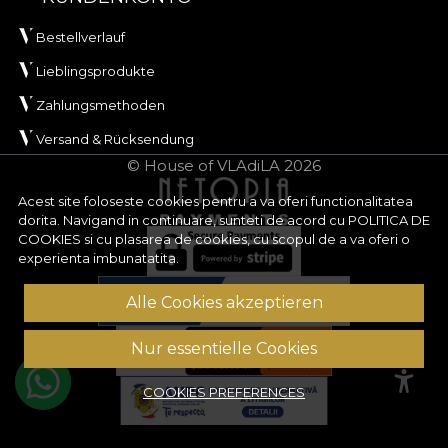
Bestellverlauf
Lieblingsprodukte
Zahlungsmethoden
Versand & Rücksendung
© House of VLAdiLA 2026
Acest site foloseste cookies pentru a va oferi functionalitatea
dorita. Navigand in continuare, sunteti de acord cu
POLITICA DE
COOKIES
si cu plasarea de cookies, cu scopul de a va oferi o
experienta imbunatatita.
Alle Cookies akzeptieren
Nur essentielle Cookies
COOKIES PREFERENCES