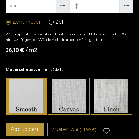
cm
cm
Zentimeter
Zoll
Wir empfehlen, sowohl zur Breite als auch zur Höhe zusätzliche 10 cm
hinzuzufügen, da Wände nicht immer perfekt glatt sind.
36,18
€
/ m2
Material auswählen:
Glatt
Add to cart
Muster
(Glatt)
(1,90
€
)