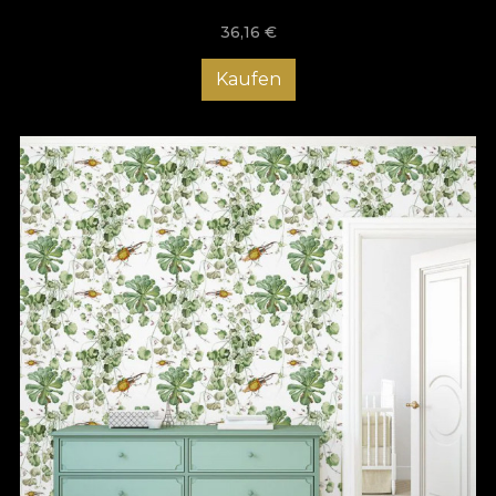
36,16
€
Kaufen