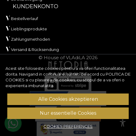
KUNDENKONTO
Bestellverlauf
Lieblingsprodukte
Zahlungsmethoden
Versand & Rücksendung
© House of VLAdiLA 2026
Acest site foloseste cookies pentru a va oferi functionalitatea
dorita. Navigand in continuare, sunteti de acord cu
POLITICA DE
COOKIES
si cu plasarea de cookies, cu scopul de a va oferi o
experienta imbunatatita.
Alle Cookies akzeptieren
Nur essentielle Cookies
COOKIES PREFERENCES