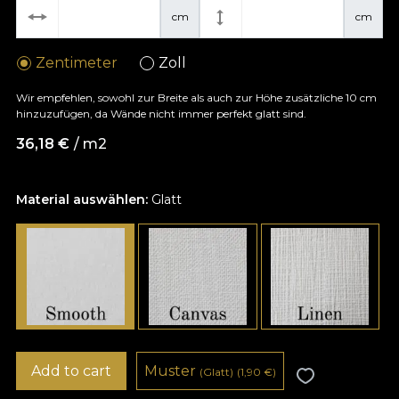
cm
cm
Zentimeter
Zoll
Wir empfehlen, sowohl zur Breite als auch zur Höhe zusätzliche 10 cm
hinzuzufügen, da Wände nicht immer perfekt glatt sind.
36,18
€
/ m2
Material auswählen:
Glatt
Add to cart
Muster
(Glatt)
(1,90
€
)