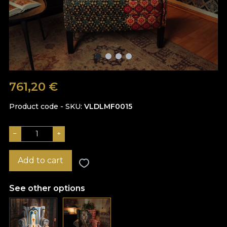
761,20
€
Product code - SKU
VLDLMF0015
−
+
Add to cart
See other options