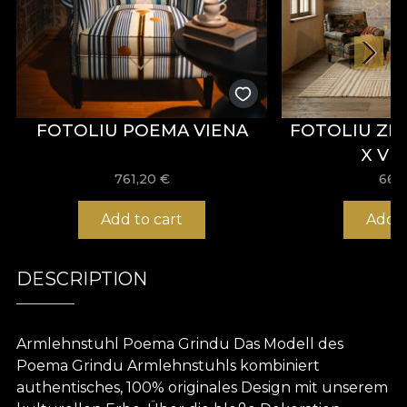
FOTOLIU POEMA VIENA
FOTOLIU ZE
X VL
761,20
€
666
Add to cart
Add t
DESCRIPTION
Armlehnstuhl Poema Grindu Das Modell des
Poema Grindu Armlehnstuhls kombiniert
authentisches, 100% originales Design mit unserem