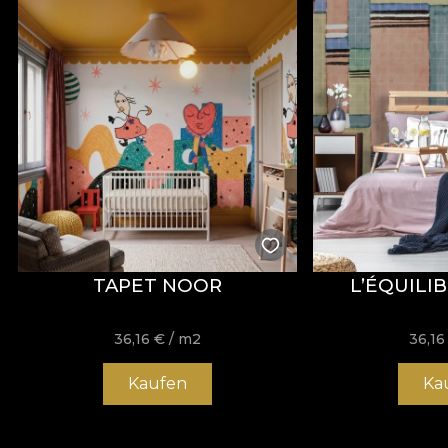
TAPET NOOR
L’ÉQUILI
36,16
€
/ m2
36,1
Kaufen
Ka