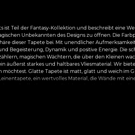
ist Teil der Fantasy-Kollektion und beschreibt eine Welt
agischen Unbekannten des Designs zu öffnen. Die Farbpalet
re dieser Tapete bei. Mit unendlicher Aufmerksamkeit 
und Begeisterung, Dynamik und positive Energie. Die 
lern, magischen Wächtern, die über den Kleinen wache
t ein äußerst starkes und haltbares Vliesmaterial. Wir bie
chtest. Glatte Tapete ist matt, glatt und weich im Griff
ntapete, ein wertvolles Material, die Wände mit einer Te
arbe und selbstbewusste Striche talentierter Hände die 
einem Weg zur Entdeckung der Welt um dich herum unter
n und ihre Rolle bei der Schaffung einer erfolgreichen
t die schönsten Träume und Wünsche. *Aus Liebe und R
 Materialien. **House of VLAdiLA empfiehlt die Verwend
sicheren und effizienten Renovierungsprozess genießen,