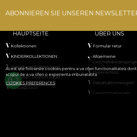
ABONNIEREN SIE UNSEREN NEWSLETTE
HAUPTSEITE
ÜBER UNS
Kollektionen
Formular retur
KINDERKOLLEKTIONEN
Allgemeine
Geschäftsbedingung
Wandkunst Kollektionen
Acest site foloseste cookies pentru a va oferi functionalitatea dor
Datenschutz
scopul de a va oferi o experienta imbunatatita.
Gestalten Sie Ihr Produkt
Rabattaktionsregeln
COOKIES PREFERENCES
VLADIØLOGY
Gewinnspielregeln
Kontakt
Cookie-Richtlinie
Sitemap
© House of VLAdiLA 2026