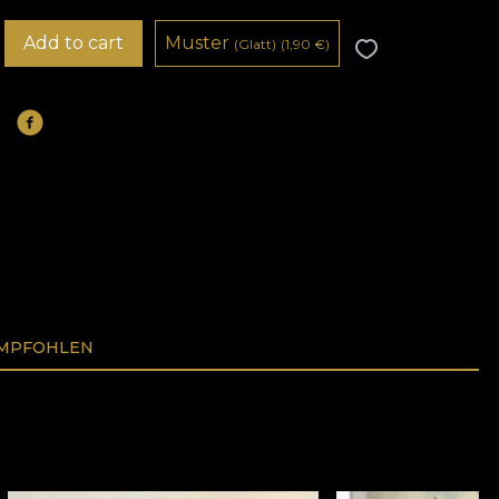
Add to cart
Muster
(Glatt)
(1,90
€
)
EMPFOHLEN