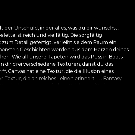
 der Unschuld, in der alles, was du dir wünschst,
te ist reich und vielfältig. Die sorgfältig
zum Detail gefertigt, verleiht sie dem Raum ein
schönsten Geschichten werden aus dem Herzen deines
n. Wie all unsere Tapeten wird das Puss in Boots-
ten dir drei verschiedene Texturen, damit du das
. Canvas hat eine Textur, die die Illusion eines
xtur, die an reiches Leinen erinnert. . . . Fantasy-
Geschichte eines magischen Reiches. Tritt ein und
stützen. Hier findest du Mut, Kreativität,
 Geschichte kennenlernen. Nichts ist unmöglich, wenn
espekt zur Natur bestehen all unsere Tapeten aus
ung ihres eigenen Klebstoffs für die Anbringung der
 der den höchsten Qualitätsstandards entspricht.