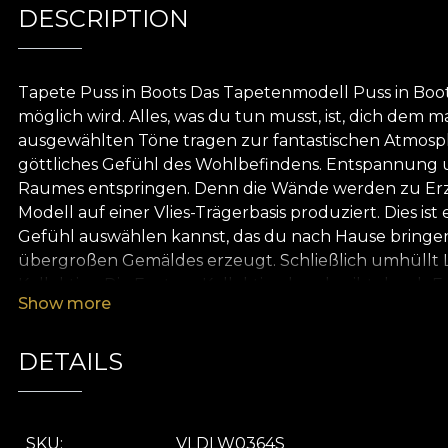
DESCRIPTION
Tapete Puss in Boots Das Tapetenmodell Puss in Boots 
möglich wird. Alles, was du tun musst, ist, dich dem m
ausgewählten Töne tragen zur fantastischen Atmosphä
göttliches Gefühl des Wohlbefindens. Entspannung 
Raumes entspringen. Denn die Wände werden zu Erzäh
Modell auf einer Vlies-Trägerbasis produziert. Dies is
Gefühl auswählen kannst, das du nach Hause bringen mö
übergroßen Gemäldes erzeugt. Schließlich umhüllt Leine
Kollektion Die Fantasy-Kollektion beschreibt durch F
Show more
finde magische Ressourcen. Diese werden dich auf d
Vorstellungskraft und Freundlichkeit. Du wirst Farbe
du zu träumen wagst. Und diese Kollektion beflügel
DETAILS
natürlichen, ökologischen und biologisch abbaubaren
Tapete. Auf diese Weise kannst du einen schnellen, 
SKU
VLDLW0364S