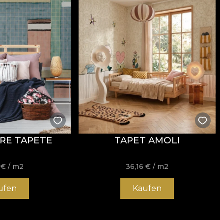
BRE TAPETE
TAPET AMOLI
6
€
/ m2
36,16
€
/ m2
ufen
Kaufen