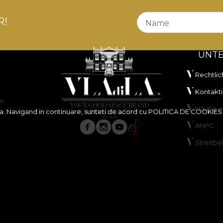
R!
Name
UNT
Rechtlic
Kontakti
en
Häufig g
ita. Navigand in continuare, sunteti de acord cu
POLITICA DE COOKIES
ANPC
Streitbe