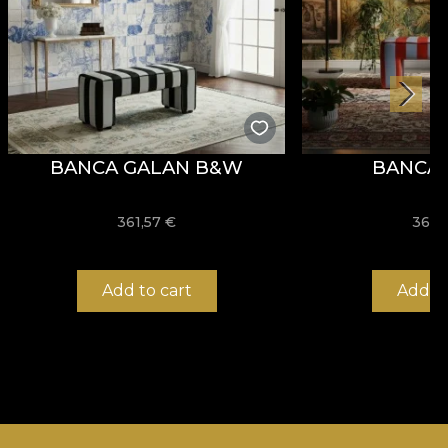
BANCA GALAN B&W
BANCA
361,57
€
361,
Add to cart
Add to