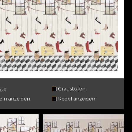
ște
Graustufen
eln anzeigen
Regel anzeigen