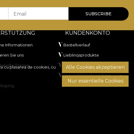
Email
SUBSCRIBE
ERSTÜTZUNG
KUNDENKONTO
he Informationen
Bestellverlauf
eren Sie uns
Lieblingsprodukte
estellte Fragen
Zahlungsmethoden
Alle Cookies akzeptieren
si cu plasarea de cookies, cu
Versand & Rücksendung
Nur essentielle Cookies
ilegung