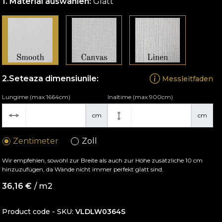
Material auswählen:
Glatt
Seteaza dimensiunile:
Messleitfaden
Lungime (max 1664cm)
Inaltime (max 900cm)
cm
cm
Zentimeter
Zoll
Wir empfehlen, sowohl zur Breite als auch zur Höhe zusätzliche 10 cm
hinzuzufügen, da Wände nicht immer perfekt glatt sind.
36,16
€
/ m2
Product code - SKU
VLDLW0364S