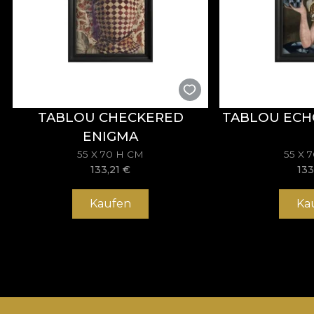
TABLOU CHECKERED
TABLOU ECH
ENIGMA
55 X 70 H CM
55 X 
133,21
€
133
Kaufen
Ka