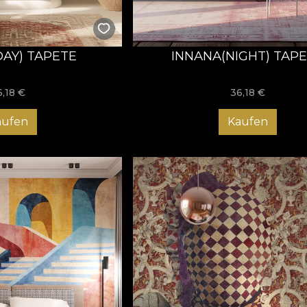
DAY) TAPETE
INNANA(NIGHT) TAP
6,18
€
36,18
€
aufen
Kaufen