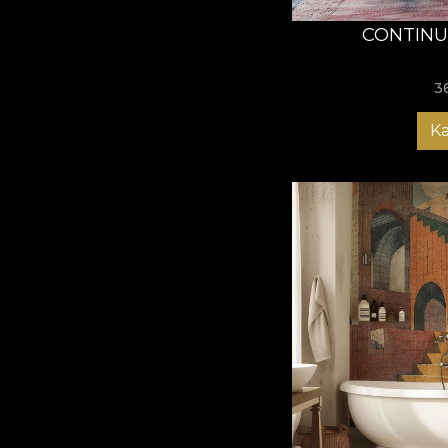
CONTINU
3
K