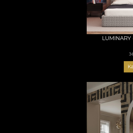
LUMINARY 
3
K