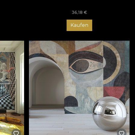
36,18
€
Kaufen