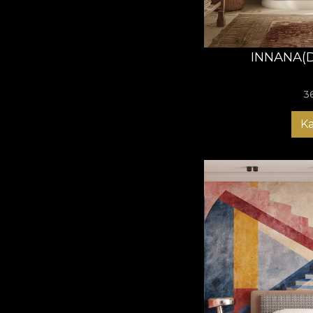
INNANA(
3
K