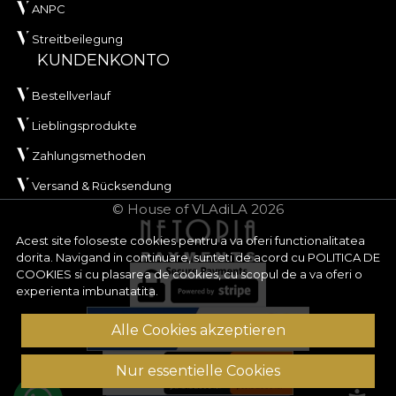
ANPC
Streitbeilegung
KUNDENKONTO
Bestellverlauf
Lieblingsprodukte
Zahlungsmethoden
Versand & Rücksendung
© House of VLAdiLA 2026
Acest site foloseste cookies pentru a va oferi functionalitatea
dorita. Navigand in continuare, sunteti de acord cu
POLITICA DE
COOKIES
si cu plasarea de cookies, cu scopul de a va oferi o
experienta imbunatatita.
Alle Cookies akzeptieren
Nur essentielle Cookies