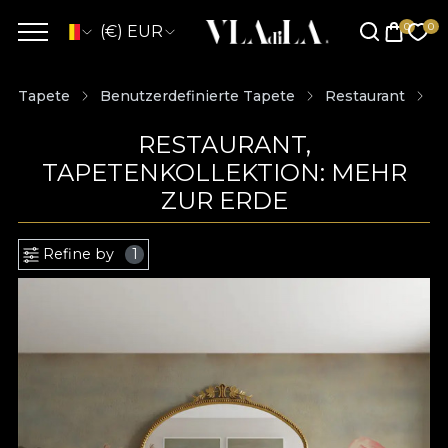
(€) EUR
Tapete
Benutzerdefinierte Tapete
Restaurant
T
RESTAURANT,
TAPETENKOLLEKTION: MEHR
ZUR ERDE
Refine by
1