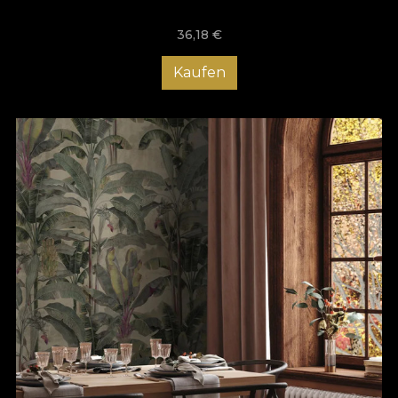
36,18
€
Kaufen