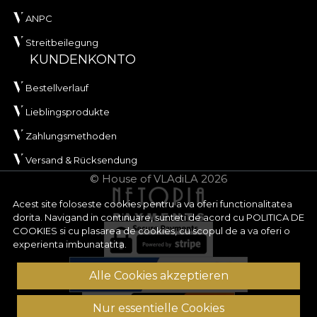
ANPC
Streitbeilegung
KUNDENKONTO
Bestellverlauf
Lieblingsprodukte
Zahlungsmethoden
Versand & Rücksendung
© House of VLAdiLA 2026
Acest site foloseste cookies pentru a va oferi functionalitatea
dorita. Navigand in continuare, sunteti de acord cu
POLITICA DE
COOKIES
si cu plasarea de cookies, cu scopul de a va oferi o
experienta imbunatatita.
Alle Cookies akzeptieren
Nur essentielle Cookies