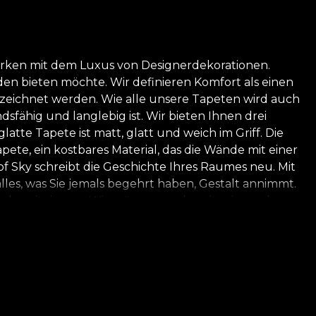
werken mit dem Luxus von Designerdekorationen.
den bieten möchte. Wir definieren Komfort als einen
ezeichnet werden. Wie alle unsere Tapeten wird auch
ndsfähig und langlebig ist. Wir bieten Ihnen drei
te Tapete ist matt, glatt und weich im Griff. Die
pete, ein kostbares Material, das die Wände mit einer
 of Sky schreibt die Geschichte Ihres Raumes neu. Mit
les, was Sie jemals begehrt haben, Gestalt annimmt.
bereits in uns. Wir müssen nur bereit sein, nach
fassen, verstehen und unterstützen kann. Zuhause
signer von House of VLAdiLA haben eine Serie von
erdens. Wir haben Geschichten handgezeichnet und in
t und Magie durchdrungen und werden so zu Objekten,
all unsere Tapeten aus natürlichen,
Verwendung des eigenen Klebers für die