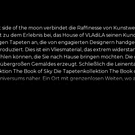
t side of the moon verbindet die Raffinesse von Kunst
t zu dem Erlebnis bei, das House of VLAdiLA seinen Kun
tigen Tapeten an, die von engagierten Designern handg
roduziert. Dies ist ein Vliesmaterial, das extrem widersta
en können, die Sie nach Hause bringen möchten. Die glat
s übergroßen Gemäldes erzeugt. Schließlich die Leinenta
Kollektion The Book of Sky Die Tapetenkollektion The Book
versums näher. Ein Ort mit grenzenlosen Weiten, wo al
e erfüllen kann, sind die Ressourcen, die wir brauchen, 
eld stattfinden, das uns während dieses Prozesses um
r höchsten Ruhe, des unentbehrlichen Friedens. Die De
 Selbstentdeckung geeignet sind. Des Erinnerns. Des W
cht übertreffen. All unsere Kreationen sind mit Absich
ansformieren. *Aus Liebe und Respekt zur Natur werden 
ialien hergestellt. **House of VLAdiLA empfiehlt die 