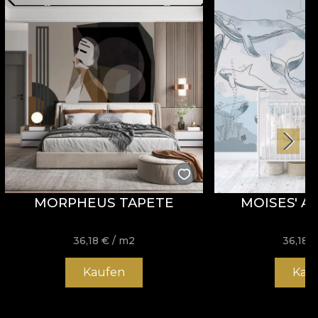
MORPHEUS TAPETE
MOISES' A
36,18
€
/ m2
36,18
Kaufen
Kau