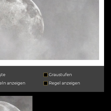
ște
Graustufen
eln anzeigen
Regel anzeigen