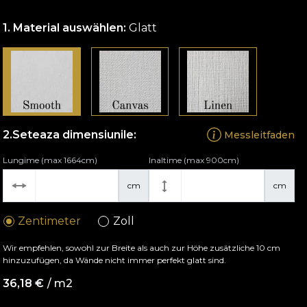
Material auswählen:
Glatt
Seteaza dimensiunile:
Messleitfaden
Lungime (max 1664cm)
Inaltime (max 900cm)
cm
cm
Zentimeter
Zoll
Wir empfehlen, sowohl zur Breite als auch zur Höhe zusätzliche 10 cm
hinzuzufügen, da Wände nicht immer perfekt glatt sind.
36,18
€
/ m2