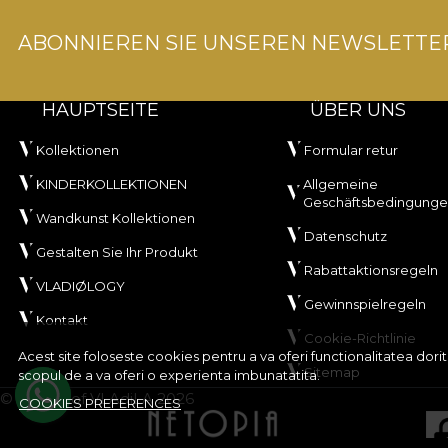
ABONNIEREN SIE UNSEREN NEWSLETTE
HAUPTSEITE
ÜBER UNS
Kollektionen
Formular retur
KINDERKOLLEKTIONEN
Allgemeine
Geschäftsbedingung
Wandkunst Kollektionen
Datenschutz
Gestalten Sie Ihr Produkt
Rabattaktionsregeln
VLADIØLOGY
Gewinnspielregeln
Kontakt
Cookie-Richtlinie
Acest site foloseste cookies pentru a va oferi functionalitatea dor
Sitemap
scopul de a va oferi o experienta imbunatatita.
© House of VLAdiLA 2026
COOKIES PREFERENCES