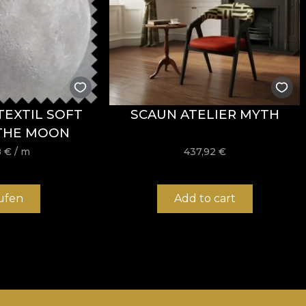
TEXTIL SOFT
SCAUN ATELIER MYTH
 THE MOON
8
€
/ m
437,92
€
ufen
Add to cart