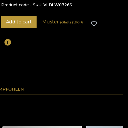
Product code - SKU
VLDLW0726S
Add to cart
Muster
(Glatt)
(1,90
€
)
EMPFOHLEN