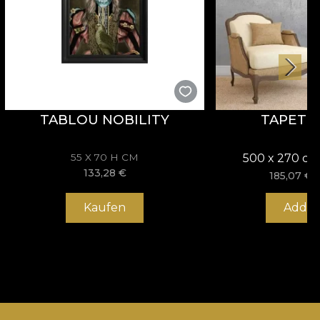
TABLOU NOBILITY
TAPET 
55 X 70 H CM
500 x 270 cm
133,28
€
185,07
€
Kaufen
Add to