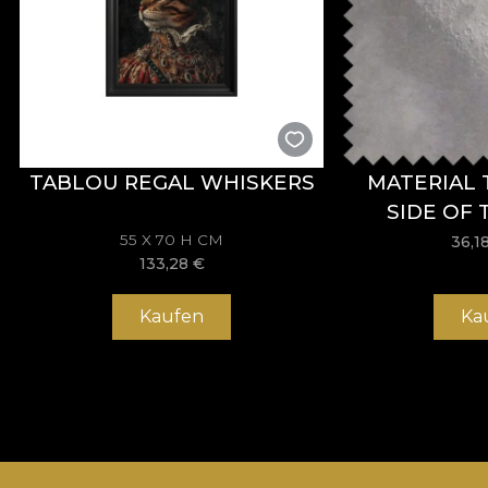
TABLOU REGAL WHISKERS
MATERIAL 
SIDE OF
55 X 70 H CM
36,1
133,28
€
Kaufen
Ka