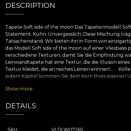
DESCRIPTION
Tapete Soft side of the moon Das Tapetenmodell Sof
Statement. Kühn. Unvergesslich. Diese Mischung träg
Tatsachenstand. Wir bieten ihn in Form von einzigar
das Modell Soft side of the moon auf einer Vliesbasis p
verschiedene Texturen, damit Sie die Empfindung wähl
Leinwandtapete hat eine Textur, die die Illusion eine
Textur kleidet, die an reiches Leinen erinnert. . . . 
jedem Kapitel kommen Sie dem Kern Ihres eigenen Uni
Obwohl wir oft glauben, dass das Äußere unsere Träum
Show more
ihnen zu suchen. Und diese Suche muss in einem Umf
wird zu einem Ort der Wiederentdeckung. Ein Ort de
Tapeten geschaffen, die perfekt für diese Reise der
DETAILS
Tapeten übersetzt, die die dekorative Dimension lei
die transformieren können. Oder vielmehr, die Sie tr
umweltfreundlichen und biologisch abbaubaren Mater
SKU
VLDLW0726S