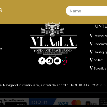
R!
Name
UNT
Rechtlic
Kontakti
en
Häufig g
ANPC
Streitbe
ita. Navigand in continuare, sunteti de acord cu
POLITICA DE COOKIES