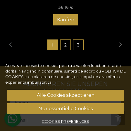
36,16
€
Kaufen
1
2
3
Acest site foloseste cookies pentru a va oferi functionalitatea
dorita. Navigand in continuare, sunteti de acord cu
POLITICA DE
COOKIES
si cu plasarea de cookies, cu scopul de a va oferi o
experienta imbunatatita.
ABONNIEREN SIE UNSEREN
NEWSLETTER!
Alle Cookies akzeptieren
Name
Nur essentielle Cookies
Email
COOKIES PREFERENCES