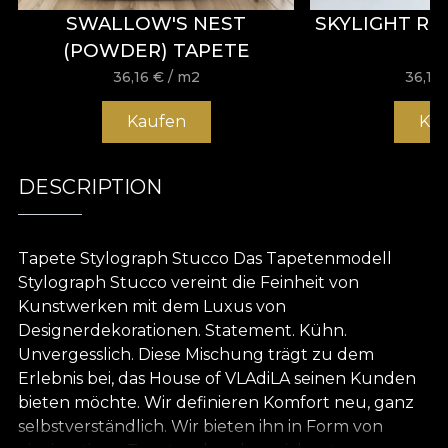
SWALLOW'S NEST
SKYLIGHT RE
(POWDER) TAPETE
36,16
€
/ m2
36,16
Kaufen
Ka
DESCRIPTION
Tapete Stylograph Stucco Das Tapetenmodell
Stylograph Stucco vereint die Feinheit von
Kunstwerken mit dem Luxus von
Designerdekorationen. Statement. Kühn.
Unvergesslich. Diese Mischung trägt zu dem
Erlebnis bei, das House of VLAdiLA seinen Kunden
bieten möchte. Wir definieren Komfort neu, ganz
selbstverständlich. Wir bieten ihn in Form von