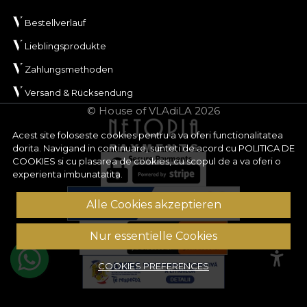
Bestellverlauf
Lieblingsprodukte
Zahlungsmethoden
Versand & Rücksendung
© House of VLAdiLA 2026
Acest site foloseste cookies pentru a va oferi functionalitatea
dorita. Navigand in continuare, sunteti de acord cu
POLITICA DE
COOKIES
si cu plasarea de cookies, cu scopul de a va oferi o
experienta imbunatatita.
Alle Cookies akzeptieren
Nur essentielle Cookies
COOKIES PREFERENCES