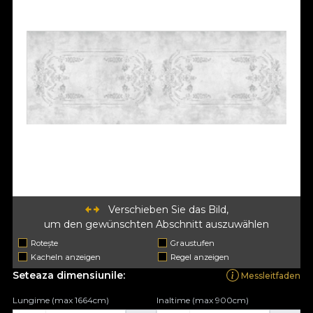
Verschieben Sie das Bild,
um den gewünschten Abschnitt auszuwählen
Rotește
Graustufen
Kacheln anzeigen
Regel anzeigen
Seteaza dimensiunile:
Messleitfaden
Lungime (max 1664cm)
Inaltime (max 900cm)