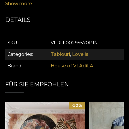
Show more
declarație invită la conversație și captivează
imaginația la fiecare privire.
DETAILS
SKU
VLDLF00295570P1N
Categories
Tablouri
,
Love is
Brand
House of VLAdiLA
FÜR SIE EMPFOHLEN
-50%