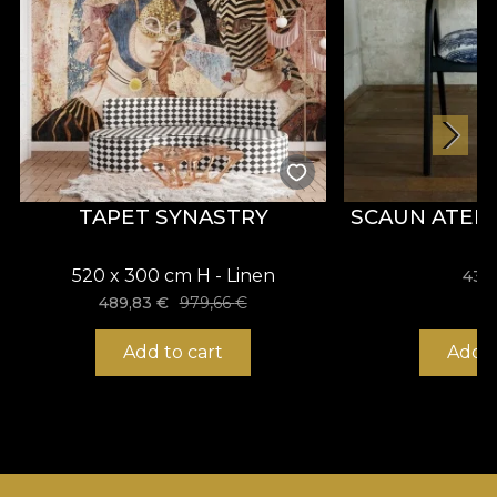
TAPET SYNASTRY
SCAUN ATEL
520 x 300 cm H - Linen
437
489,83
€
979,66
€
Add to cart
Add t