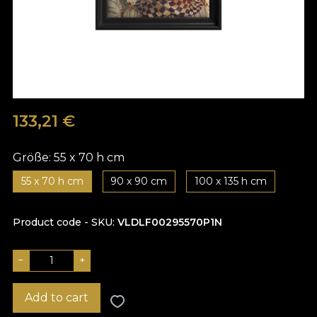
133,21
€
Größe:
55 x 70 h cm
55 x 70 h cm
90 x 90 cm
100 x 135 h cm
Product code - SKU
VLDLF00295570P1N
−
+
Add to cart