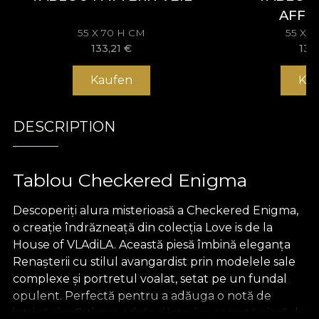
AFFE
55 X 70 H CM
55 X 
133,21
€
133
Kaufen
Ka
DESCRIPTION
Tablou Checkered Enigma
Descoperiți alura misterioasă a Checkered Enigma,
o creație îndrăzneață din colecția Love is de la
House of VLAdiLA. Această piesă îmbină eleganța
Renașterii cu stilul avangardist prin modelele sale
complexe și portretul voalat, setat pe un fundal
opulent. Perfectă pentru a adăuga o notă de
intrigă și sofisticare oricărui interior, această piesă de