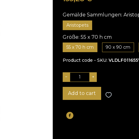
Gemälde Sammlungen:
Aristo
Aristopets
Größe:
55 x 70 h cm
55 x 70 h cm
90 x 90 cm
Product code - SKU
VLDLF011655
−
+
Add to cart