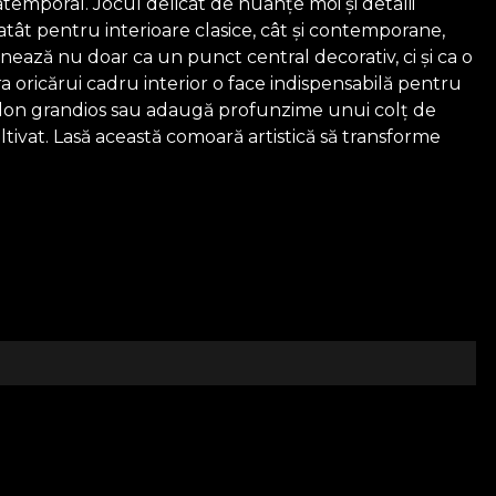
temporal. Jocul delicat de nuanțe moi și detalii
atât pentru interioare clasice, cât și contemporane,
ează nu doar ca un punct central decorativ, ci și ca o
ra oricărui cadru interior o face indispensabilă pentru
i salon grandios sau adaugă profunzime unui colț de
ivat. Lasă această comoară artistică să transforme