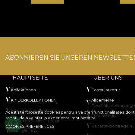
ABONNIEREN SIE UNSEREN NEWSLETTE
HAUPTSEITE
ÜBER UNS
Kollektionen
Formular retur
KINDERKOLLEKTIONEN
Allgemeine
Geschäftsbedingung
Wandkunst Kollektionen
Acest site foloseste cookies pentru a va oferi functionalitatea dor
Datenschutz
scopul de a va oferi o experienta imbunatatita.
Gestalten Sie Ihr Produkt
Rabattaktionsregeln
COOKIES PREFERENCES
VLADIØLOGY