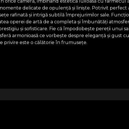
e în orice cameră, îmbinând estetica luxoasă cu farmecul a
omente delicate de opulență și liniște. Potrivit perfect 
afinată și intrigă subtilă împrejurimilor sale. Funcțion
litatea operei de artă de a completa și îmbunătăți atmosfe
e prestigiu și sofisticare. Fie că împodobește pereții unu
eră armonioasă ce vorbește despre eleganță și gust cult
re privire este o călătorie în frumusețe.