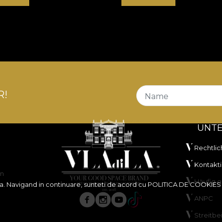
R!
Name
UNT
Rechtlic
Kontakti
en
Häufig g
ita. Navigand in continuare, sunteti de acord cu
POLITICA DE COOKIES
ANPC
Streitbe