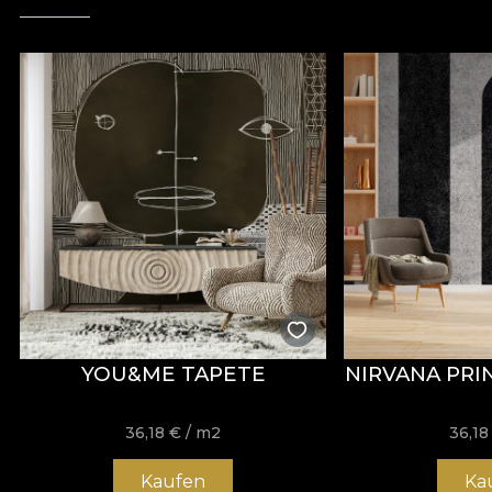
YOU&ME TAPETE
NIRVANA PRI
36,18
€
/ m2
36,1
Kaufen
Ka