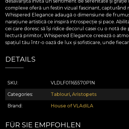
desăvârșită invită un sentiment de serenitate și grați
complexe oferă un festin vizual fascinant, capturând m
Whispered Elegance adaugă o dimensiune de frumusețe r
narațiune artistică ce inspiră introspecție și pace. Abi
cei care doresc să își ridice decorul casei cu o notă d
lectură primitor, Whispered Elegance creează o atmosf
spațiul tău într-o oază de lux și sofisticare, unde fieca
DETAILS
SKU
VLDLF01165570P1N
Categories
Tablouri
,
Aristopets
Brand
House of VLAdiLA
FÜR SIE EMPFOHLEN