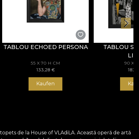
TABLOU ECHOED PERSONA
TABLOU S
LIG
55 X 70 H CM
90 X 
133,28
€
182,
Kaufen
Kau
ristopets de la House of VLAdiLA. Această operă de artă