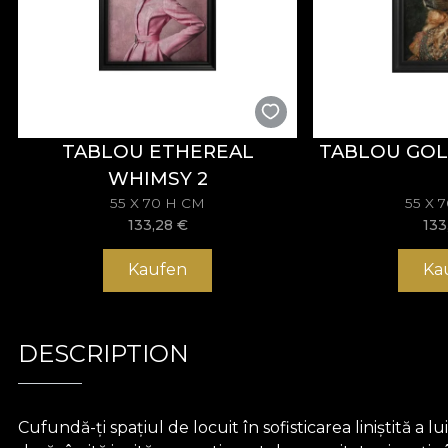
TABLOU ETHEREAL
TABLOU GOL
WHIMSY 2
55 X 70 H CM
55 X 
133,28
€
133
Kaufen
Ka
DESCRIPTION
Cufundă-ți spațiul de locuit în sofisticarea liniștită 