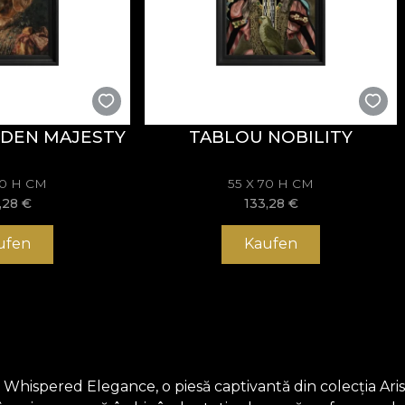
DEN MAJESTY
TABLOU NOBILITY
70 H CM
55 X 70 H CM
,28
€
133,28
€
ufen
Kaufen
a lui Whispered Elegance, o piesă captivantă din colecția A