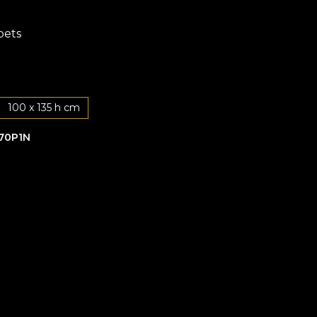
pets
100 x 135 h cm
70P1N