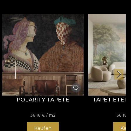
POLARITY TAPETE
TAPET ETER
36,18
€
/ m2
36,18
Kaufen
Kau