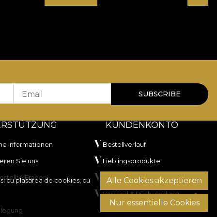
Email
SUBSCRIBE
ERSTÜTZUNG
KUNDENKONTO
he Informationen
Bestellverlauf
eren Sie uns
Lieblingsprodukte
estellte Fragen
Zahlungsmethoden
Alle Cookies akzeptieren
si cu plasarea de cookies, cu
Versand & Rücksendung
Nur essentielle Cookies
ilegung