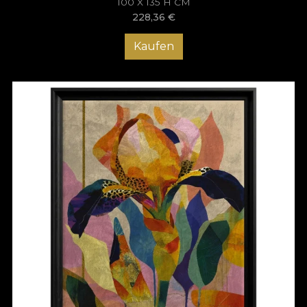
100 X 135 H CM
228,36
€
Kaufen