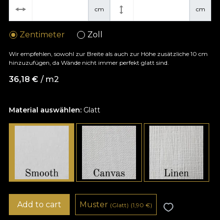
cm
cm
Zentimeter
Zoll
Wir empfehlen, sowohl zur Breite als auch zur Höhe zusätzliche 10 cm
hinzuzufügen, da Wände nicht immer perfekt glatt sind.
36,18
€
/ m2
Material auswählen:
Glatt
Add to cart
Muster
(Glatt)
(1,90
€
)