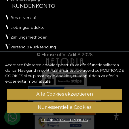
KUNDENKONTO
Bestellverlauf
Lieblingsprodukte
Zahlungsmethoden
Versand & Rücksendung
© House of VLAdiLA 2026
Acest site foloseste cookies pentru a va oferi functionalitatea
dorita. Navigand in continuare, sunteti de acord cu
POLITICA DE
COOKIES
si cu plasarea de cookies, cu scopul de a va oferi o
experienta imbunatatita.
Alle Cookies akzeptieren
Nur essentielle Cookies
COOKIES PREFERENCES