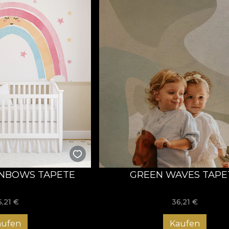
INBOWS TAPETE
GREEN WAVES TAPE
6,21
€
36,21
€
aufen
Kaufen