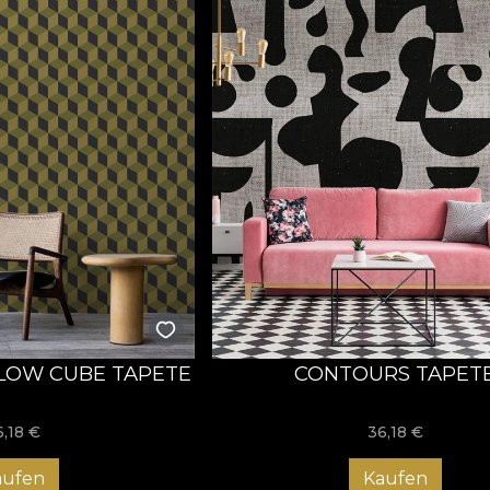
LOW CUBE TAPETE
CONTOURS TAPET
6,18
€
36,18
€
aufen
Kaufen