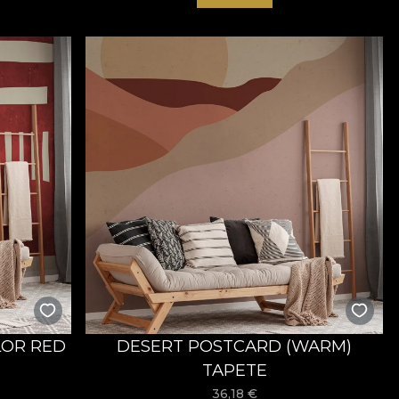
OR RED
DESERT POSTCARD (WARM)
TAPETE
36,18
€