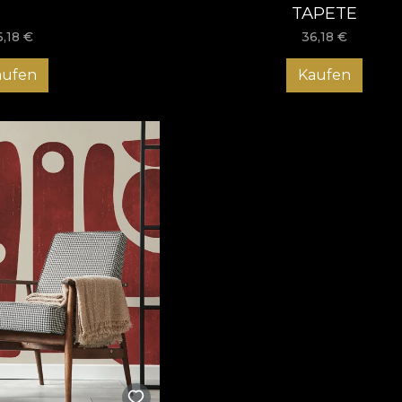
TAPETE
6,18
€
36,18
€
aufen
Kaufen