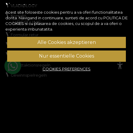
VLADIØLOGY
Acest site foloseste cookies pentru a va oferi functionalitatea
Kontakt
dorita. Navigand in continuare, sunteti de acord cu
POLITICA DE
ÜBER UNS
COOKIES
si cu plasarea de cookies, cu scopul de a va oferi o
experienta imbunatatita.
Formular retur
Alle Cookies akzeptieren
Allgemeine Geschäftsbedingungen
Datenschutz
Nur essentielle Cookies
Rabattaktionsregeln
COOKIES PREFERENCES
Gewinnspielregeln
Cookie-Richtlinie
Sitemap
UNTERSTÜTZUNG
Rechtliche Informationen
Kontaktieren Sie uns