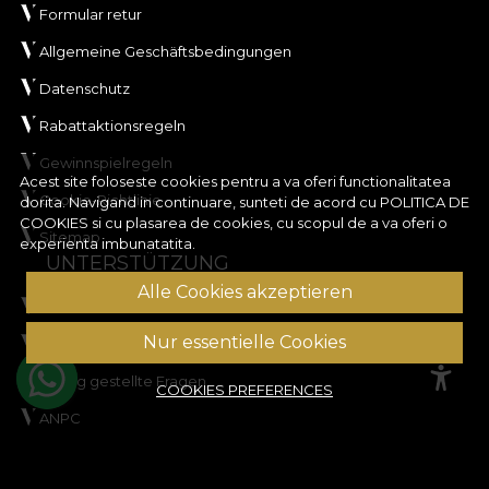
Formular retur
Allgemeine Geschäftsbedingungen
Datenschutz
Rabattaktionsregeln
Gewinnspielregeln
Acest site foloseste cookies pentru a va oferi functionalitatea
Cookie-Richtlinie
dorita. Navigand in continuare, sunteti de acord cu
POLITICA DE
COOKIES
si cu plasarea de cookies, cu scopul de a va oferi o
Sitemap
experienta imbunatatita.
UNTERSTÜTZUNG
Alle Cookies akzeptieren
Rechtliche Informationen
Nur essentielle Cookies
Kontaktieren Sie uns
Häufig gestellte Fragen
COOKIES PREFERENCES
ANPC
Streitbeilegung
KUNDENKONTO