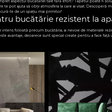
mplet aspectul bucătăriei tale fără efort? Tapetul poate fi s
 te pot ajuta să obții atmosfera la care ai visat. Descoperă 
ucură-te de un spațiu mai primitor!
tru bucătărie rezistent la ap
 intens folosită precum bucătăria, ai nevoie de materiale rezis
este avantaje, deoarece sunt special create pentru a face față 
e, astfel încât poți să te bucuri de o bucătărie impecabilă pen
novatoare, care îmbină funcționalitatea cu un design modern și 
 poate fi expus pe tapetul di
potrivit de la VLAdiLA transformi pereții în opere de artă. Ale
le cu mobilierul și electrocasnicele, pentru a crea un vibe cu a
ștere unor spații în care vei dori să îți petreci tot timpul. De
 schimbi total atmosfera din această încăpere. Te vei asigura c
gnul în funcție de spațiul disponibil. În plus, poți comanda un
bucătăriei tale, astfel că ai libertatea de a crea un decor pe g
țiu cu totul special și surprinde-ți invitații. Îți oferim consili
 o comandă!