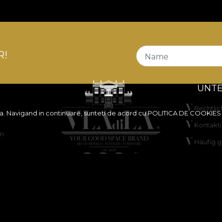
R!
Name
UNT
Rechtlic
ita. Navigand in continuare, sunteti de acord cu
POLITICA DE COOKIES
Kontakti
en
Häufig g
ANPC
Streitbe