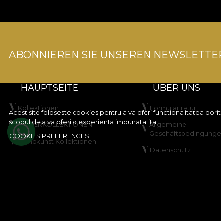
ABONNIEREN SIE UNSEREN NEWSLETTE
HAUPTSEITE
ÜBER UNS
Kollektionen
Formular retur
Acest site foloseste cookies pentru a va oferi functionalitatea dor
scopul de a va oferi o experienta imbunatatita.
KINDERKOLLEKTIONEN
Allgemeine
Geschäftsbedingung
COOKIES PREFERENCES
Wandkunst Kollektionen
Datenschutz
Gestalten Sie Ihr Produkt
Rabattaktionsregeln
VLADIØLOGY
Gewinnspielregeln
Kontakt
Cookie-Richtlinie
Sitemap