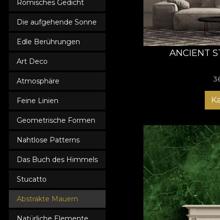
Römisches Gedicht
Die aufgehende Sonne
Edle Berührungen
ANCIENT S
Art Deco
3
Atmosphäre
K
Feine Linien
Geometrische Formen
Nahtlose Patterns
Das Buch des Himmels
Stucatto
Abstrakte Mauern
Natürliche Elemente