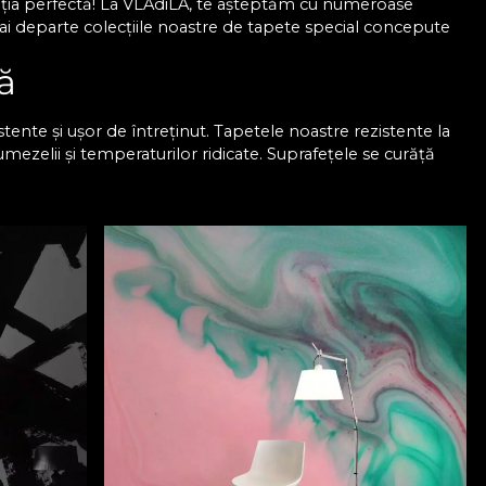
oluția perfectă! La VLAdiLA, te așteptăm cu numeroase
mai departe colecțiile noastre de tapete special concepute
ă
tente și ușor de întreținut. Tapetele noastre rezistente la
umezelii și temperaturilor ridicate. Suprafețele se curăță
tru mai mult timp. Pe site-ul nostru găsești modele care au
plin de farmec și care pot înveseli orice bucătărie.
n bucătărie
ge motive geometrice, florale sau abstracte, în funcție de
devărat special. Ai șansa de a-ți pune creativitatea în
 asemenea, tapetul pentru bucătărie se aplică cu ușurință,
ă aspectul final este exact așa cum ți-l dorești, pentru că
 tapet personalizat care să se potrivească perfect cu
ustul tău. Un tapet poate face diferența și pentru tine, așa
ere la fiecare pas, așa că descoperă chiar acum colecțiile