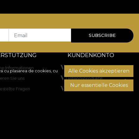
Email
SUBSCRIBE
ERSTÜTZUNG
KUNDENKONTO
he Informationen
Bestellverlauf
Alle Cookies akzeptieren
si cu plasarea de cookies, cu
eren Sie uns
Lieblingsprodukte
Nur essentielle Cookies
estellte Fragen
Zahlungsmethoden
Versand & Rücksendung
ilegung