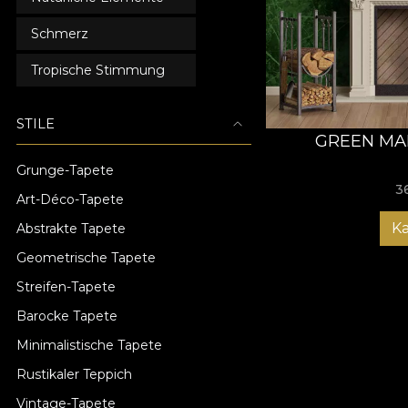
Schmerz
Tropische Stimmung
STILE
GREEN MA
Grunge-Tapete
3
Art-Déco-Tapete
K
Abstrakte Tapete
Geometrische Tapete
Streifen-Tapete
Barocke Tapete
Minimalistische Tapete
Rustikaler Teppich
Vintage-Tapete