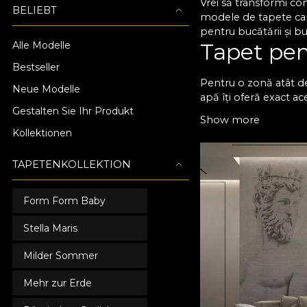
Vrei să transformi co
BELIEBT
modele de tapete care
pentru bucătării și b
Tapet pen
Alle Modelle
Bestseller
Pentru o zonă atât de
Neue Modelle
apă îți oferă exact ac
Gestalten Sie Ihr Produkt
rapid și nu rețin pet
Show more
texturi cu adevărat i
Kollektionen
Stilul tău
TAPETENKOLLEKTION
Cu tapetul de perete 
preferințe și combină-
Form Form Baby
practică și de a da na
fiind foarte simplu să
Stella Maris
poți personaliza desi
dimensiunile și forma 
Milder Sommer
că bucură-te de un spa
VLAdiLA și plasează
Mehr zur Erde