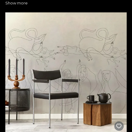
Show more
Dacă te fascinează ideea de a avea un dormitor care să spună
o poveste unică prin fiecare culoare și detaliu, atunci merită să
descoperi colecțiile noastre de tapete pentru dormitor. Acum,
ai ocazia să-ți exprimi creativitatea și să creezi un ambient care
să surprindă ceea ce îți dorești. La VLAdiLA poți descoperi
numeroase opțiuni care se potrivesc cu diferite design-uri și ai
sprijinul nostru pentru a putea alege un model de poveste, de
care te vei bucura în fiecare zi. Un simplu tapet în dormitor
poate face diferența, așa că poți miza pe imprimeuri discrete,
în nuanțe neutre, dacă îți dorești un spațiu calm, relaxant, sau
poți opta pentru modele spectaculoase, dacă vrei să transformi
complet încăperea. Tu decizi!
Alege tapetul premium VLAdiLA
pentru un dormitor cu design
elegant
Orice tapet de dormitor pe care îl găsești la noi este proiectat
să reziste în timp, iar culorile și formele își păstrează
intensitatea, chiar și după mulți ani de utilizare. Pentru tine,
acest lucru înseamnă o investiție sigură și un decor care nu se
demodează. Mai mult, acum ai ocazia de a alege textura