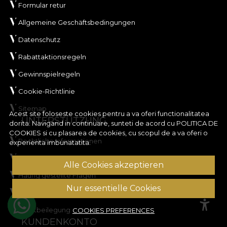
Formular retur
Allgemeine Geschäftsbedingungen
Datenschutz
Rabattaktionsregeln
Gewinnspielregeln
Cookie-Richtlinie
Sitemap
Acest site foloseste cookies pentru a va oferi functionalitatea
UNTERSTÜTZUNG
dorita. Navigand in continuare, sunteti de acord cu
POLITICA DE
COOKIES
si cu plasarea de cookies, cu scopul de a va oferi o
Rechtliche Informationen
experienta imbunatatita.
Kontaktieren Sie uns
Alle Cookies akzeptieren
Häufig gestellte Fragen
Nur essentielle Cookies
ANPC
Streitbeilegung
COOKIES PREFERENCES
KUNDENKONTO