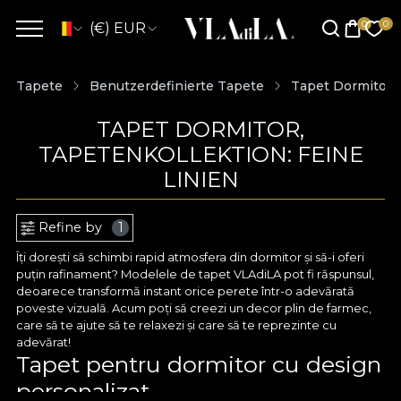
(€) EUR
Tapete
Benutzerdefinierte Tapete
Tapet Dormitor
TAPET DORMITOR,
TAPETENKOLLEKTION: FEINE
LINIEN
Refine by
1
Îți dorești să schimbi rapid atmosfera din dormitor și să-i oferi
puțin rafinament? Modelele de tapet VLAdiLA pot fi răspunsul,
deoarece transformă instant orice perete într-o adevărată
poveste vizuală. Acum poți să creezi un decor plin de farmec,
care să te ajute să te relaxezi și care să te reprezinte cu
adevărat!
Tapet pentru dormitor cu design
personalizat