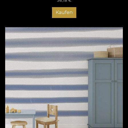
36,18
€
Kaufen