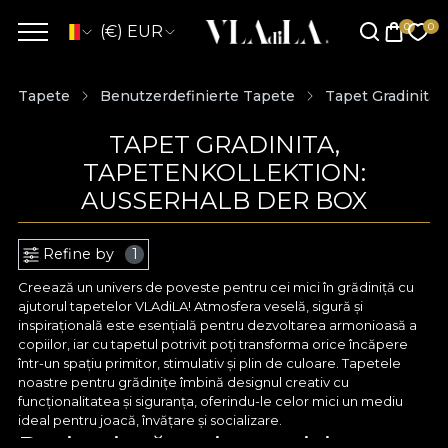
(€) EUR
Tapete
Benutzerdefinierte Tapete
Tapet Gradinita
TAPET GRADINITA,
TAPETENKOLLEKTION:
AUSSERHALB DER BOX
Refine by
1
Creează un univers de poveste pentru cei mici în grădiniță cu
ajutorul tapetelor VLAdiLA! Atmosfera veselă, sigură și
inspirațională este esențială pentru dezvoltarea armonioasă a
copiilor, iar cu tapetul potrivit poți transforma orice încăpere
într-un spațiu primitor, stimulativ și plin de culoare. Tapetele
noastre pentru grădinițe îmbină designul creativ cu
funcționalitatea și siguranța, oferindu-le celor mici un mediu
ideal pentru joacă, învățare și socializare.
Design jucăuș și tematici