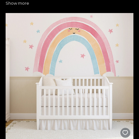
Show more
educative
Tapetele pentru grădinițe propuse de VLAdiLA sunt gândite
pentru a sprijini procesul educativ încă de la primii pași. De la
peisaje fantastice și personaje prietenoase până la forme, litere
și animale, design-urile noastre stimulează curiozitatea și
imaginația. Sunt perfecte pentru săli de joacă, dormitoare, săli
de clasă sau zone de relaxare – fiecare colț poate deveni o
sursă de inspirație pentru activități educative sau creative.
Modelele sunt versatile și pot fi adaptate atât pentru
grădinițele de stat, cât și pentru cele private, păstrând un
echilibru între estetică și funcționalitate.
Materiale sigure și montaj facil
La VLAdiLA, siguranța copiilor este prioritară. Tapetele noastre
pentru grădiniță sunt realizate din materiale ecologice,
certificate, fără substanțe toxice, ideale pentru spații frecvent
utilizate de copii. Sunt lavabile, durabile și ușor de întreținut –
perfecte pentru un mediu activ și dinamic. Aplicarea este
rapidă, fără dificultăți, astfel încât procesul de amenajare să fie
cât mai eficient. Poți schimba aspectul unei grădinițe întregi
fără efort, iar rezultatul va fi un spațiu care inspiră încredere,