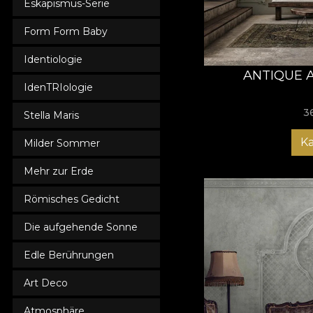
Eskapismus-Serie
Form Form Baby
Identiologie
ANTIQUE 
IdenTRIologie
3
Stella Maris
K
Milder Sommer
Mehr zur Erde
Römisches Gedicht
Die aufgehende Sonne
Edle Berührungen
Art Deco
Atmosphäre