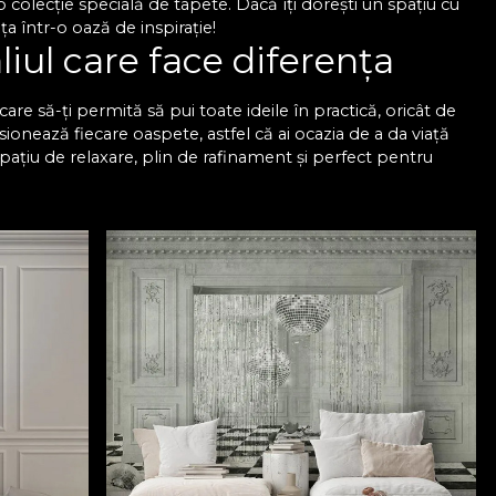
colecție specială de tapete. Dacă îți dorești un spațiu cu
a într-o oază de inspirație!
liul care face diferența
are să-ți permită să pui toate ideile în practică, oricât de
sionează fiecare oaspete, astfel că ai ocazia de a da viață
spațiu de relaxare, plin de rafinament și perfect pentru
esionantă de modele, astfel încât să găsești exact tapetul
naliza în funcție de dimensiunile pereților pentru a se
 rafinat, dar sunt și foarte rezistente, astfel că trec cu
u sufragerie VLAdiLA
păstrează aspectul impecabil pe termen lung. Oricare ar fi
ect, care arată impecabil și se potrivește în orice spațiu.
mplicate, deoarece totul este mult mai simplu, mai rapid și
derne pentru living VLAdiLA și bucură-te de un ambient
m colecția noastră de tapete și transformă-ți sufrageria