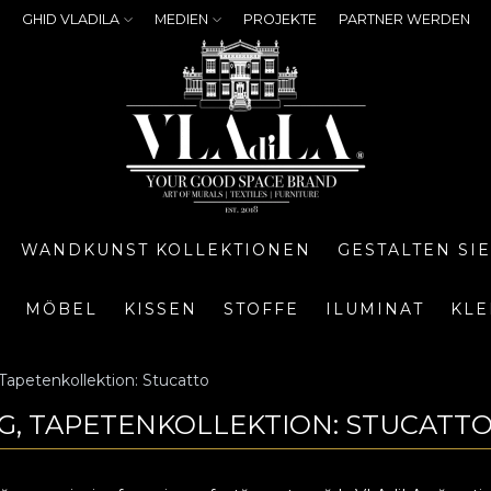
GHID VLADILA
MEDIEN
PROJEKTE
PARTNER WERDEN
WANDKUNST KOLLEKTIONEN
GESTALTEN SI
MÖBEL
KISSEN
STOFFE
ILUMINAT
KLE
Tapetenkollektion: Stucatto
NG, TAPETENKOLLEKTION: STUCATT