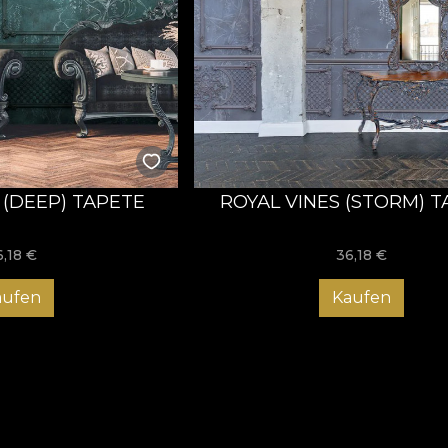
 (DEEP) TAPETE
ROYAL VINES (STORM) 
6,18
€
36,18
€
aufen
Kaufen