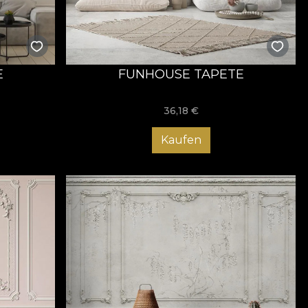
E
FUNHOUSE TAPETE
36,18
€
Kaufen