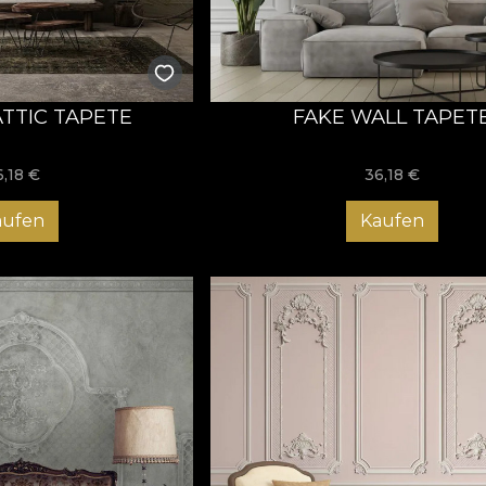
ATTIC TAPETE
FAKE WALL TAPET
6,18
€
36,18
€
aufen
Kaufen