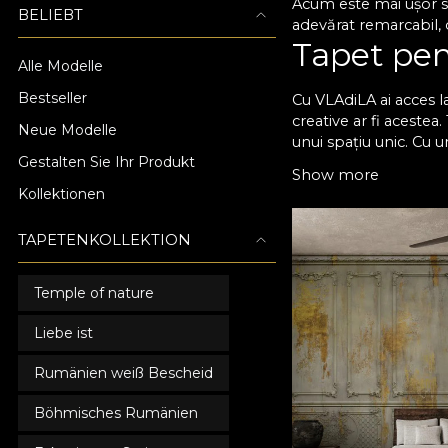
Acum este mai ușor să
BELIEBT
adevărat remarcabil, d
Tapet pent
Alle Modelle
Bestseller
Cu VLAdiLA ai acces la
creative ar fi acestea
Neue Modelle
unui spațiu unic. Cu u
Gestalten Sie Ihr Produkt
momentele petrecute a
Show more
care să se potriveasc
Kollektionen
îmbina armonios, fără
brio testul timpului ș
TAPETENKOLLEKTION
Atmosferă
Temple of nature
Toate tapetele noastr
preferințele tale în m
Liebe ist
Acum poți să-i oferi 
mai comod. Nu mai ră
Rumänien weiß Bescheid
cu adevărat special! 
într-un loc memorabil
Böhmisches Rumänien