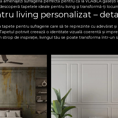
 amenajezi sufrageria perfectă pentru că la VLAdiLA găsești o 
escoperă tapetele ideale pentru living și transformă-ți locuinț
ru living personalizat – deta
 tapete pentru sufragerie care să te reprezinte cu adevărat și c
. Tapetul potrivit creează o identitate vizuală coerentă și impre
n strop de inspirație, livingul tău se poate transforma într-un 
lături de cei dragi. Te invităm să descoperi o varietate impr
ă impecabil cu decorul existent. Fiecare design se poate perso
 compromisuri. Modelele de tapet living nu doar că au un aspect
i se păstrează impecabile de-a lungul anilor.
 deosebită cu tapetul pentr
e pentru sufragerie sunt concepute să reziste la uzură și își 
aterie de design, cu noi ai certitudinea că vei găsi modelul perf
un nou aspect livingului tău, fără să fie necesare proceduri co
mâne decât să adaugi tu acea notă unică. Alege tapetele mo
Te așteptăm cu modele unice, create să inspire! Descoperă acu
, care să impresioneze orice vizitator!