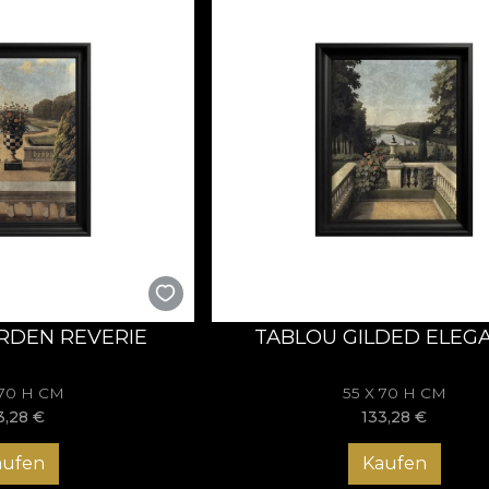
RDEN REVERIE
TABLOU GILDED ELEG
 70 H CM
55 X 70 H CM
3,28
€
133,28
€
aufen
Kaufen