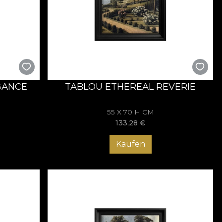
le nu evocă doar un stil — aduc o vibrație regală, o
les și lasă fiecare tablou să spună propria istorie pe
GANCE
TABLOU ETHEREAL REVERIE
55 X 70 H CM
133,28
€
Kaufen