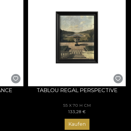
ANCE
TABLOU REGAL PERSPECTIVE
55 X 70 H CM
133,28
€
Kaufen