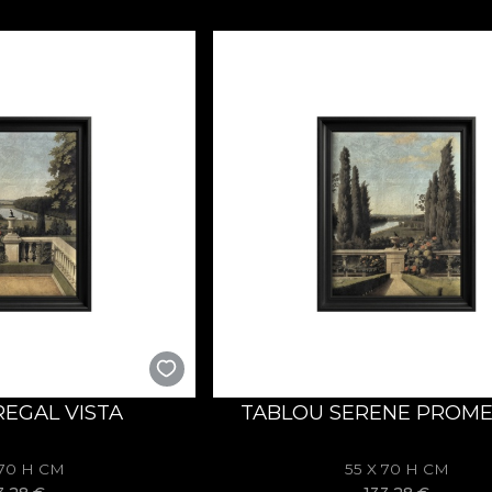
REGAL VISTA
TABLOU SERENE PROM
 70 H CM
55 X 70 H CM