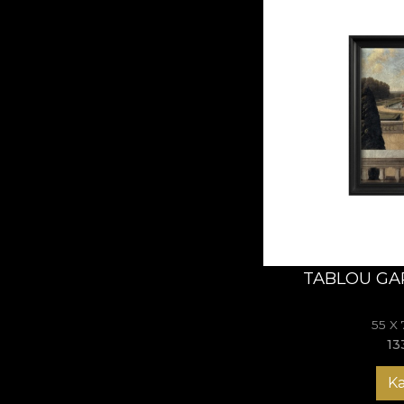
TABLOU GA
55 X
13
K