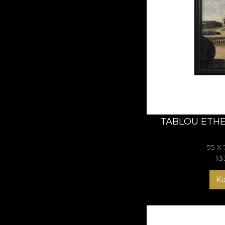
TABLOU ETHE
55 X
13
K