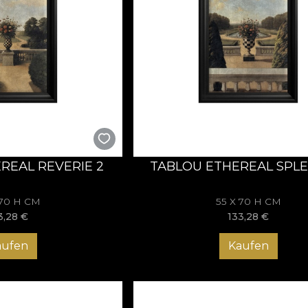
REAL REVERIE 2
TABLOU ETHEREAL SPL
 70 H CM
55 X 70 H CM
3,28
€
133,28
€
aufen
Kaufen