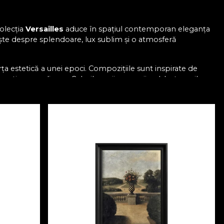
Colecția
Versailles
aduce în spațiul contemporan eleganța
rbește despre splendoare, lux sublim și o atmosferă
rța estetică a unei epoci. Compozițiile sunt inspirate de
ctive grandioase. Culorile aurii, maronii noble, tonurile
e reverie, un ecou al gloriei trecute. Fiecare detaliu —
uală în săli de bal, saloane regale și grădini ceremoniale.
ign contemporan. Prin reinterpretare modernă a
ezent, fără să pară retrograde — ci ca reinterpretări