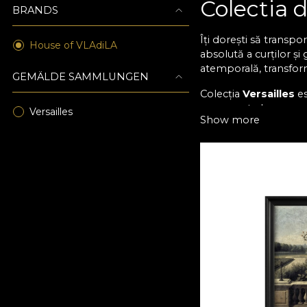
Colectia d
BRANDS
Îți dorești să transpo
House of VLAdiLA
absolută a curților și
atemporală, transform
GEMÄLDE SAMMLUNGEN
Colecția
Versailles
es
ornamente baroce, ara
Versailles
Show more
ivoire și accentele p
Arta care
Tablourile din colecț
coloane, oglinzi, moti
Este arta care te tran
La
House of VLAdiL
simbolurilor arhitect
elegante și sofisticate
Amenajare