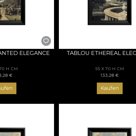
 – arta eleganței regale
sunt invitația de a trăi noblețea într-o formă reinterpretată. E
un rafinament care luminează spațiul. Descoperă colecția Versail
ANTED ELEGANCE
TABLOU ETHEREAL ELE
 70 H CM
55 X 70 H CM
3,28
€
133,28
€
aufen
Kaufen