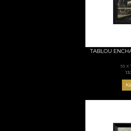
Versailles
Tablourile
Versailles
reverență vizuală și 
peretele tău.
TABLOU ENCH
55 X
13
K