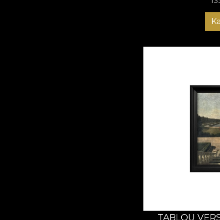
13
K
TABLOU VERS