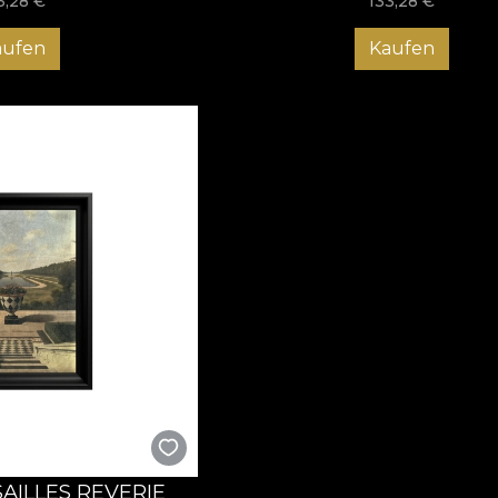
3,28
€
133,28
€
aufen
Kaufen
AILLES REVERIE