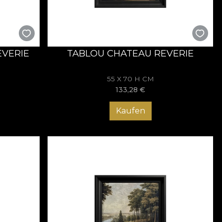
aduce rafinament și profunzime fără a încărca vizual spațiul.
ditativ.
EVERIE
TABLOU CHATEAU REVERIE
 între elementele diverse. Lemnul sculptat, catifeaua bogată,
55 X 70 H CM
 unitate și sofisticare.
133,28
€
Kaufen
lles
se impun ca reperuri clasice reinterpretate, adăugând
mând pereții în zone de reflecție aristocratică.
este. Prin colecții precum Versailles, fiecare lucrare devine
ză să producem tablouri care nu sunt doar decorațiuni, ci