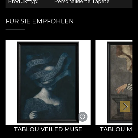
Produkttyp
Personalisierte Tapete
Jahrhunderts versetzen. Inspiriert von pastoralen
Szenen, bereichert mit Rokoko-Elementen, die es
Ihnen ermöglichen, ins alte Eden zurückzukehren,
FÜR SIE EMPFOHLEN
die Muster indischer Stoffe und Seiden,
ausgedrückt durch zarte orientalische Blumen,
subtil schattiert und in kräftigen, auffälligen
Farben beleuchtet, und die Meisterwerke der
Künstler Francois Boucher (Der chinesische
Garten) und Jean-Baptiste Pillement (Chinoiserie)
haben eine spektakuläre Kollektion geschaffen, die
Ihrem Zuhause ein freudiges und majestätisches
Aussehen verleihen wird. Die durch diese
Kollektion geschaffene Atmosphäre gedeiht in
harmonischen Bildern und Gemälden des
orientalischen Stils und spiegelt das Bild einer
idealen Welt wider. *Aus Liebe und Respekt zur
Natur sind alle unsere Tapeten aus natürlichen,
TABLOU VEILED MUSE
TABLOU MA
ökologischen und biologisch abbaubaren
Materialien hergestellt. **House of VLAdiLA