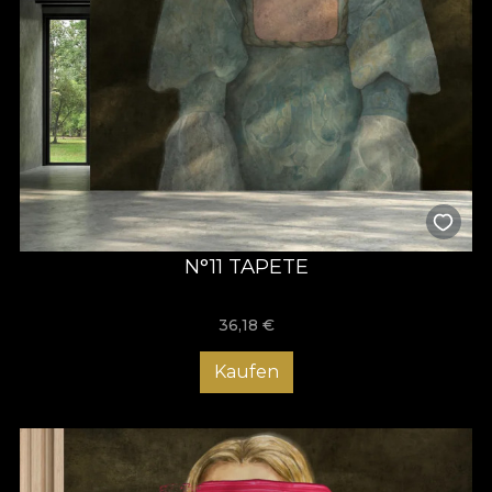
N°11 TAPETE
36,18
€
Kaufen