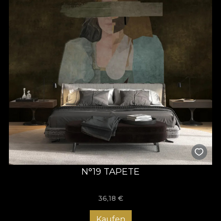
N°19 TAPETE
36,18
€
Kaufen