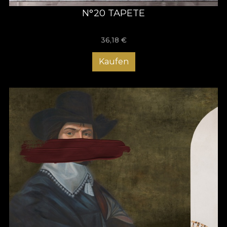
N°20 TAPETE
36,18
€
Kaufen