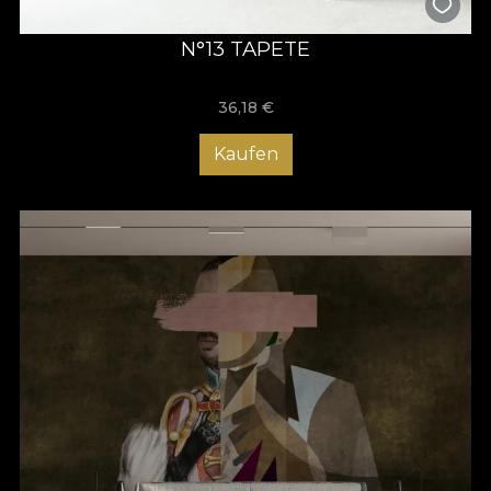
N°13 TAPETE
36,18
€
Kaufen