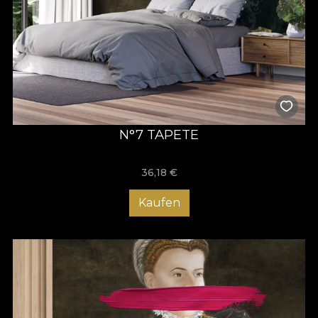
N°7 TAPETE
36,18
€
Kaufen