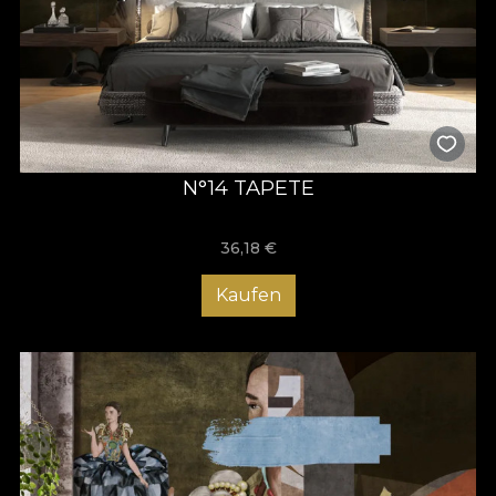
N°14 TAPETE
36,18
€
Kaufen