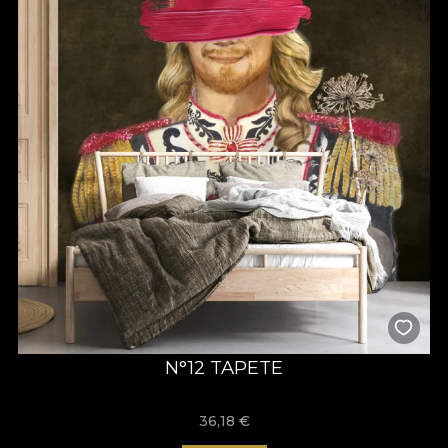
N°12 TAPETE
36,18
€