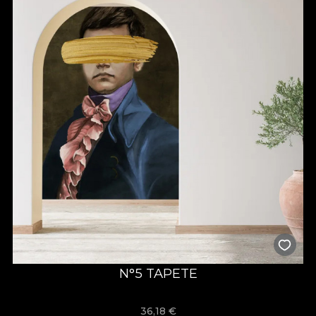
N°5 TAPETE
36,18
€