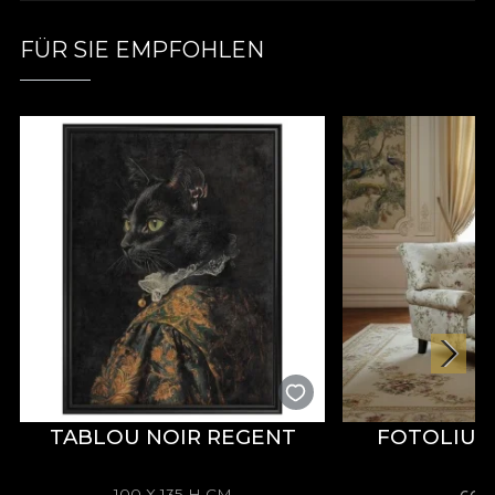
fließend, eine Reise durch die Zeit. Sie erreicht alte
Länder, wo Realität und Mythos sich vermischen
FÜR SIE EMPFOHLEN
und verweben, wo Leben und Tod zusammen
tanzen. Unsere Kreationen bringen es fertig, diese
ewigen Elemente kunstvoll zu verweben, indem
sie das Alte und das Neue, das Absurde und das
Konkrete, das Traditionelle und das Moderne
zusammenbringen. Die Wurzeln der Schöpfung,
tief im Boden unter uns verankert, ermutigen uns,
das kulturelle Erbe zu erkunden, das von
Generation zu Generation weitergegeben wird. Im
Zentrum unserer Tapeten steht die Tradition in all
ihrer Fülle. So, nachdem wir mit Schönheit erfüllt
wurden, kehrten wir nach Hause zurück, mit einer
Tasche voller Inspiration und einer Seele, die bereit
ist zu erschaffen. Wir machten uns daran,
TABLOU NOIR REGENT
FOTOLIU 
Elemente aus der rumänischen Sprache, Kleidung
und Bräuchen zu nehmen und sie in einer
modernen und mutigen Form neu zu
100 X 135 H CM