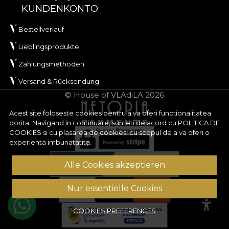
KUNDENKONTO
Bestellverlauf
Lieblingsprodukte
Zahlungsmethoden
Versand & Rücksendung
© House of VLAdiLA 2026
Acest site foloseste cookies pentru a va oferi functionalitatea
dorita. Navigand in continuare, sunteti de acord cu
POLITICA DE
COOKIES
si cu plasarea de cookies, cu scopul de a va oferi o
experienta imbunatatita.
Alle Cookies akzeptieren
Nur essentielle Cookies
COOKIES PREFERENCES