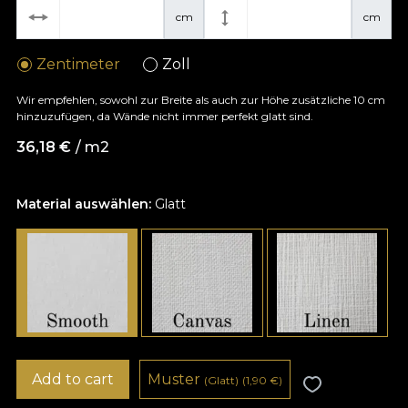
cm
cm
Zentimeter
Zoll
Wir empfehlen, sowohl zur Breite als auch zur Höhe zusätzliche 10 cm
hinzuzufügen, da Wände nicht immer perfekt glatt sind.
36,18
€
/ m2
Material auswählen:
Glatt
Add to cart
Muster
(Glatt)
(1,90
€
)