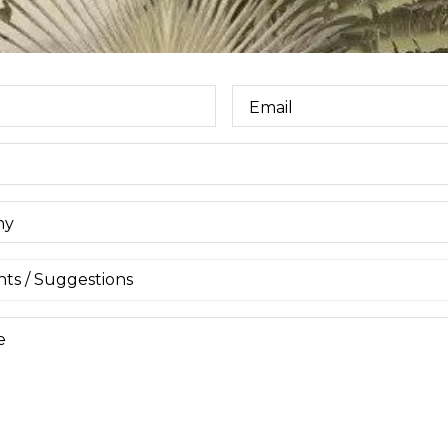
Email
ny
e