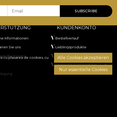
Email
SUBSCRIBE
ERSTÜTZUNG
KUNDENKONTO
he Informationen
Bestellverlauf
eren Sie uns
Lieblingsprodukte
estellte Fragen
Zahlungsmethoden
Alle Cookies akzeptieren
si cu plasarea de cookies, cu
Versand & Rücksendung
Nur essentielle Cookies
ilegung