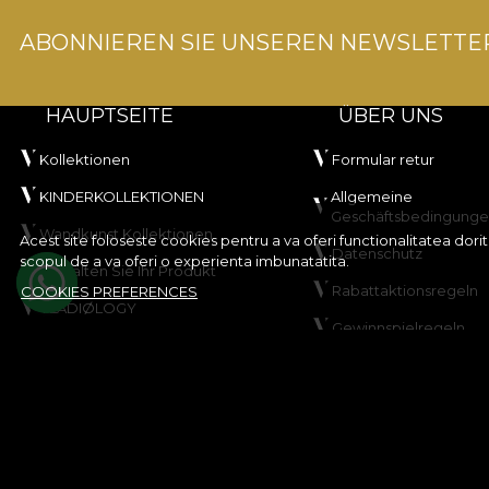
ABONNIEREN SIE UNSEREN NEWSLETTE
HAUPTSEITE
ÜBER UNS
Kollektionen
Formular retur
KINDERKOLLEKTIONEN
Allgemeine
Geschäftsbedingung
Wandkunst Kollektionen
Acest site foloseste cookies pentru a va oferi functionalitatea dor
Datenschutz
scopul de a va oferi o experienta imbunatatita.
Gestalten Sie Ihr Produkt
Rabattaktionsregeln
COOKIES PREFERENCES
VLADIØLOGY
Gewinnspielregeln
Kontakt
Cookie-Richtlinie
Sitemap
© House of VLAdiLA 2026