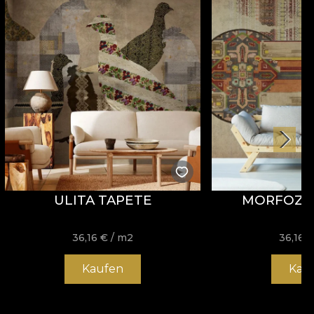
ULITA TAPETE
MORFOZA 
36,16
€
/ m2
36,16
Kaufen
Kau