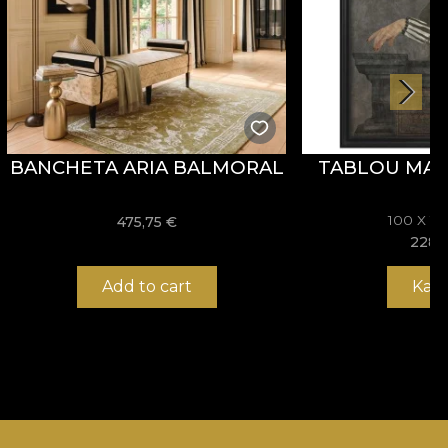
BANCHETA ARIA BALMORAL
TABLOU MAJ
100 X 1
475,75
€
228,
Add to cart
Kau