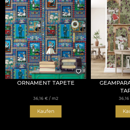
ORNAMENT TAPETE
GEAMPARA
TA
36,16
€
/ m2
36,1
Kaufen
Ka