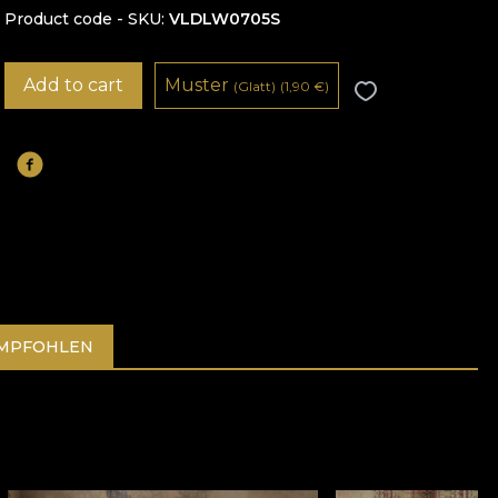
Product code - SKU
VLDLW0705S
Add to cart
Muster
(Glatt)
(1,90
€
)
EMPFOHLEN