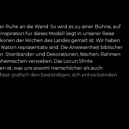
r Ruhe an die Wand. So wird es zu einer Bühne, auf
nspiration für dieses Modell liegt in unserer Reise
konen der Kirchen des Landes gemalt ist. Wir haben
ation repräsentativ sind. Die Anwesenheit biblischer
ler. Steinbänder und Dekorationen, Nischen, Rahmen
inheimischen verweben. Das Locuri Sfinte
 ist, was uns sowohl menschlicher als auch
asst grafisch den beständigen, sich entwickelnden
e Zeit. So erreicht sie alte Länder, in denen das
nen verweben diese ewigen Elemente meisterhaft,
eln der Schöpfung, tief im Boden unter uns
ben wurde. Im Zentrum unserer Tapeten steht die
mit einer Tasche voller Inspiration und einer Seele,
zu nehmen und sie in einer modernen und mutigen
und Graffiti-Akzenten.