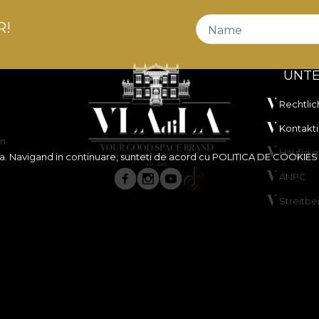
R!
Name
UNT
Rechtlic
Kontakti
en
Häufig g
ita. Navigand in continuare, sunteti de acord cu
POLITICA DE COOKIES
ANPC
Streitbe