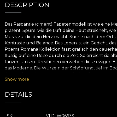
DESCRIPTION
Das Raspantie (ciment) Tapetenmodell ist wie eine Med
präsent. Spüre, wie die Luft deine Haut streichelt,
Musik zu, die dein Herz macht. Suche nach dem Ort, a
Kontraste und Balance. Das Leben ist ein Gedicht, da
Poema Romana Kollektion fasst grafisch den dauerh
flüssig auf eine Reise durch die Zeit. So erreicht s
tanzen. Unsere Kreationen verweben diese ewigen Ele
das Moderne. Die Wurzeln der Schöpfung, tief im Bod
Generation weitergegeben wurde. Im Mittelpunkt unsere
Show more
Taschen voller Inspiration und Seelen, die bereit s
nehmen und sie in moderner und mutiger Form neu 
Graffiti-Farbtönen. Aus Liebe und Respekt zur Natur 
DETAILS
Deshalb verwenden wir in unserem Produktionsprozess ei
SKU
VLDLW0663S