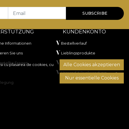
Email
SUBSCRIBE
ERSTÜTZUNG
KUNDENKONTO
he Informationen
Bestellverlauf
eren Sie uns
Lieblingsprodukte
estellte Fragen
Zahlungsmethoden
Alle Cookies akzeptieren
si cu plasarea de cookies, cu
Versand & Rücksendung
Nur essentielle Cookies
ilegung