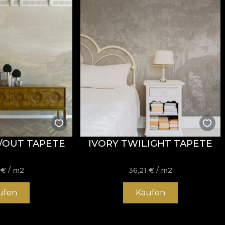
/OUT TAPETE
IVORY TWILIGHT TAPETE
1
€
/ m2
36,21
€
/ m2
ufen
Kaufen