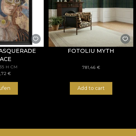
ASQUERADE
FOTOLIU MYTH
ACE
135 H CM
781,46
€
,72
€
ufen
Add to cart