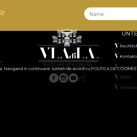
R!
Name
UNT
Rechtlic
Kontakti
en
Häufig g
ita. Navigand in continuare, sunteti de acord cu
POLITICA DE COOKIES
ANPC
Streitbe