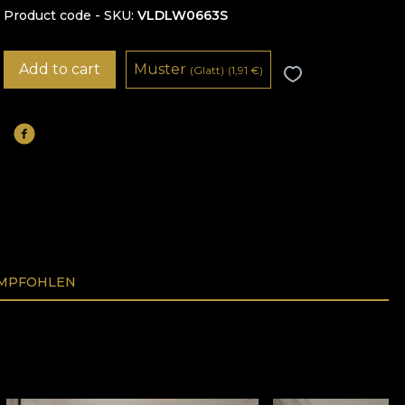
Product code - SKU
VLDLW0663S
Add to cart
Muster
(Glatt)
(1,91
€
)
EMPFOHLEN