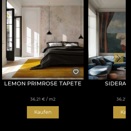
LEMON PRIMROSE TAPETE
SIDERAL
36,21
€
/ m2
36,21
Kaufen
Kau