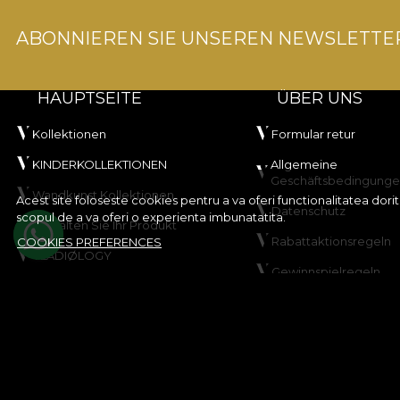
ABONNIEREN SIE UNSEREN NEWSLETTE
HAUPTSEITE
ÜBER UNS
Kollektionen
Formular retur
KINDERKOLLEKTIONEN
Allgemeine
Geschäftsbedingung
Wandkunst Kollektionen
Acest site foloseste cookies pentru a va oferi functionalitatea dor
Datenschutz
scopul de a va oferi o experienta imbunatatita.
Gestalten Sie Ihr Produkt
Rabattaktionsregeln
COOKIES PREFERENCES
VLADIØLOGY
Gewinnspielregeln
Kontakt
Cookie-Richtlinie
Sitemap
© House of VLAdiLA 2026