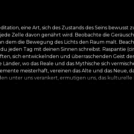
itation, eine Art, sich des Zustands des Seins bewusst z
 wie jede Zelle davon genährt wird. Beobachte die Ger
n dem die Bewegung des Lichts den Raum malt. Beachte, 
s du jeden Tag mit deinen Sinnen schreibst. Raspantie 
aften, sich entwickelnden und überraschenden Geist d
ie alte Länder, wo das Reale und das Mythische sich ver
mente meisterhaft, vereinen das Alte und das Neue, da
en unter uns verankert, ermutigen uns, das kulturelle 
r Tapeten steht die Tradition in all ihrer Fülle. So ke
ind, zu schaffen. Wir machten uns daran, Elemente aus 
zu interpretieren, durch Überlagerungen von Texture
sind alle unsere Tapeten aus natürlichen, ökologischen 
ne Vlies-Basis, ein Vliesstoff, der extrem langlebig und