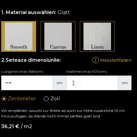
Material auswählen:
Glatt
Seteaza dimensiunile:
Messleitfaden
Lungime (max 1664cm)
Inaltime (max 900cm)
cm
cm
Zentimeter
Zoll
Wir empfehlen, sowohl zur Breite als auch zur Höhe zusätzliche 10 cm
hinzuzufügen, da Wände nicht immer perfekt glatt sind.
36,21
€
/ m2