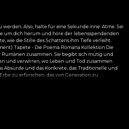
u werden. Also, halte für eine Sekunde inne. Atme. Sei
äusche um dich herum und höre der lebensspendenden
wie die Stille des Schattens ihm Tiefe verleiht.
(ciment) Tapete - Die Poema Romana Kollektion Die
er Rumänen zusammen. Sie begibt sich mutig und
mischen und verwirren, wo Leben und Tod zusammen
s Absurde und das Konkrete, das Traditionelle und
Erbe zu erforschen, das von Generation zu
hrten wir, voller Schönheit, nach Hause zurück, mit
der rumänischen Sprache, Kleidung und Bräuchen zu
n und Mustern, mit überraschenden Neon- und
und biologisch abbaubaren Materialien hergestellt.
 einfach zu installieren ist.