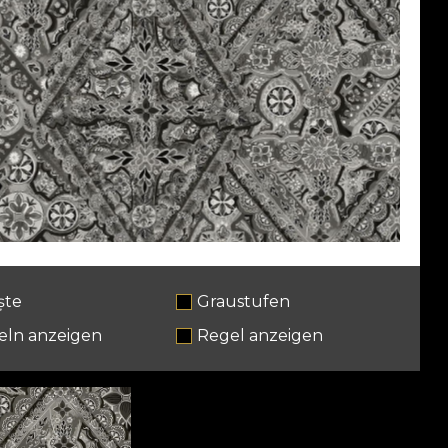
ște
Graustufen
eln anzeigen
Regel anzeigen