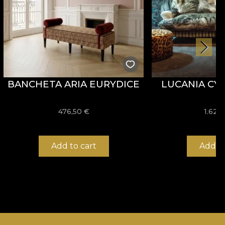
BANCHETA ARIA EURYDICE
LUCANIA CY
476,50
€
1.620
Add to cart
Add to