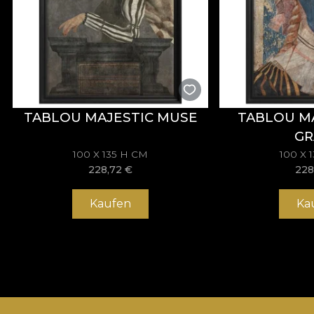
TABLOU MAJESTIC MUSE
TABLOU M
GR
100 X 135 H CM
100 X 
228,72
€
228
Kaufen
Ka