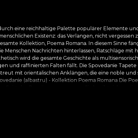
t durch eine reichhaltige Palette populärer Elemente un
 menschlichen Existenz: das Verlangen, nicht vergessen
esamte Kollektion, Poema Romana. In diesem Sinne fäng
 wie Menschen Nachrichten hinterlassen, Ratschläge mit
Ästhetisch wird die gesamte Geschichte als multisensor
n und raffinierten Falten fällt. Die Spovedanie Tapete 
treut mit orientalischen Anklängen, die eine noble un
edanie (albastru) - Kollektion Poema Romana Die Poem
Geist der Rumänen zusammen. Sie begibt sich mutig und
che vermischen und verschwimmen, wo Leben und Tod z
s Alte und das Neue, das Absurde und das Konkrete, d
kert, ermutigen uns, das kulturelle Erbe zu erkunden,
dition in ihrer ganzen Fülle. Nachdem wir uns mit Schön
 bereit zu erschaffen. Wir haben uns vorgenommen, Ele
 kühnen Form zu reinterpretieren, durch Überlagerun