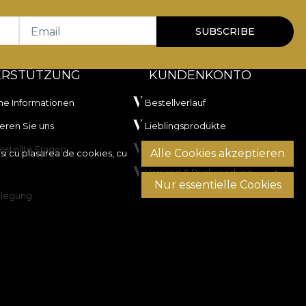
Email
SUBSCRIBE
ERSTÜTZUNG
KUNDENKONTO
he Informationen
Bestellverlauf
eren Sie uns
Lieblingsprodukte
estellte Fragen
Zahlungsmethoden
Alle Cookies akzeptieren
si cu plasarea de cookies, cu
Versand & Rücksendung
Nur essentielle Cookies
ilegung