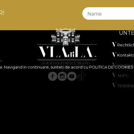
R!
Name
UNT
Rechtlic
Kontakti
en
Häufig g
ita. Navigand in continuare, sunteti de acord cu
POLITICA DE COOKIES
ANPC
Streitbe