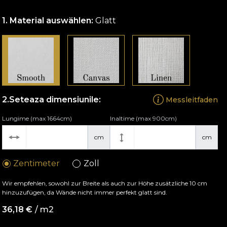
Material auswählen:
Glatt
Seteaza dimensiunile:
Messleitfaden
Lungime (max 1664cm)
Inaltime (max 900cm)
cm
cm
Zentimeter
Zoll
Wir empfehlen, sowohl zur Breite als auch zur Höhe zusätzliche 10 cm
hinzuzufügen, da Wände nicht immer perfekt glatt sind.
36,18
€
/ m2