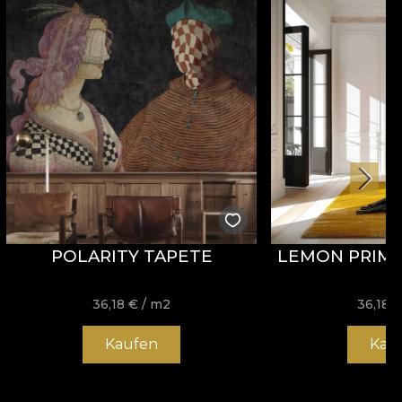
POLARITY TAPETE
LEMON PRIMR
36,18
€
/ m2
36,18
Kaufen
Kau