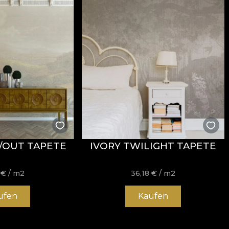
/OUT TAPETE
IVORY TWILIGHT TAPETE
8
€
/ m2
36,18
€
/ m2
ufen
Kaufen