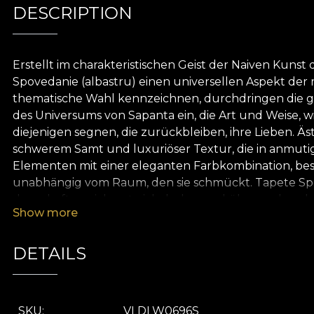
DESCRIPTION
Erstellt im charakteristischen Geist der Naiven Kuns
Spovedanie (albastru) einen universellen Aspekt der
thematische Wahl kennzeichnen, durchdringen die g
des Universums von Sapanta ein, die Art und Weise,
diejenigen segnen, die zurückbleiben, ihre Lieben. 
schwerem Samt und luxuriöser Textur, die in anmutige
Elementen mit einer eleganten Farbkombination, bes
unabhängig vom Raum, den sie schmückt. Tapete Spov
dauerhaften, sich entwickelnden und überraschenden 
Show more
sie alte Länder, wo sich das Reale und das Mythis
geschickt dieselben ewigen Elemente und bringen da
Wurzeln der Kreation, tief im Boden unter uns veran
DETAILS
wurde. Im Mittelpunkt unserer Tapeten steht die Tra
mit einer Tasche voller Inspiration und einer Seele
Bräuchen zu nehmen und sie in einer modernen und
SKU
VLDLW0696S