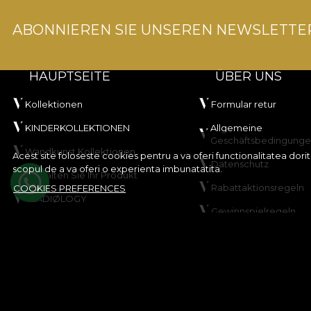
ABONNIEREN SIE UNSEREN NEWSLETTE
HAUPTSEITE
ÜBER UNS
Kollektionen
Formular retur
KINDERKOLLEKTIONEN
Allgemeine
Geschäftsbedingung
Wandkunst Kollektionen
Acest site foloseste cookies pentru a va oferi functionalitatea dor
Datenschutz
scopul de a va oferi o experienta imbunatatita.
Gestalten Sie Ihr Produkt
Rabattaktionsregeln
COOKIES PREFERENCES
VLADIØLOGY
Gewinnspielregeln
Kontakt
Cookie-Richtlinie
Sitemap
© House of VLAdiLA 2026