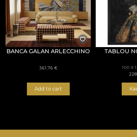
BANCA GALAN ARLECCHINO
TABLOU N
100 X 
361,76
€
228
Add to cart
Ka