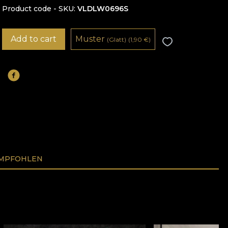
Product code - SKU
VLDLW0696S
Add to cart
Muster
(Glatt)
(1,90
€
)
EMPFOHLEN