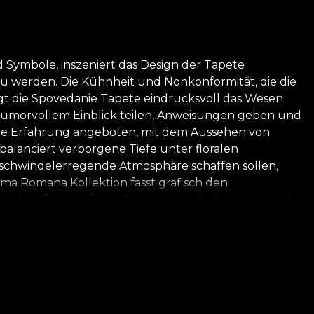
d Symbole, inszeniert das Design der Tapete
 zu werden. Die Kühnheit und Nonkonformität, die die
t die Spovedanie Tapete eindrucksvoll das Wesen
 humorvollem Einblick teilen, Anweisungen geben und
ische Erfahrung angeboten, mit dem Aussehen von
balanciert verborgene Tiefe unter floralen
d schwindelerregende Atmosphäre schaffen sollen,
a Romana Kollektion fasst grafisch den
 fließend auf eine Reise durch die Zeit. So erreicht
usammen tanzen. Unsere Kreationen verweben
as Traditionelle und das Moderne zusammen. Die
 das von Generation zu Generation weitergegeben
heit gefüllt haben, kehrten wir nach Hause zurück,
mente aus der rumänischen Sprache, Kleidung und
gen von Texturen und Mustern, mit überraschenden