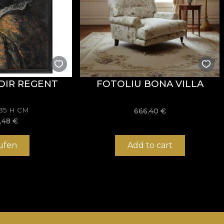
OIR REGENT
FOTOLIU BONA VILLA
135 H CM
666,40
€
,48
€
ufen
Add to cart