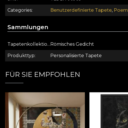
Akzenten aus Neonfarben und Graffiti. Aus Liebe un
abbaubaren Materialien hergestellt. Aus diesem Grund
Categories
Benutzerdefinierte Tapete
,
Poema
einfach zu installieren ist.
Sammlungen
Tapetenkollektion
Römisches Gedicht
Produkttyp
Personalisierte Tapete
FÜR SIE EMPFOHLEN