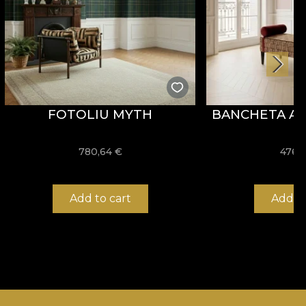
FOTOLIU MYTH
BANCHETA AR
780,64
€
476,
Add to cart
Add to