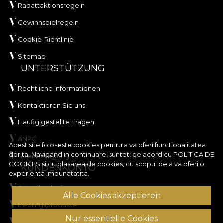
Rabattaktionsregeln
Gewinnspielregeln
Cookie-Richtlinie
Sitemap
UNTERSTÜTZUNG
Rechtliche Informationen
Kontaktieren Sie uns
Häufig gestellte Fragen
ANPC
Acest site foloseste cookies pentru a va oferi functionalitatea
dorita. Navigand in continuare, sunteti de acord cu
POLITICA DE
Streitbeilegung
COOKIES
si cu plasarea de cookies, cu scopul de a va oferi o
KUNDENKONTO
experienta imbunatatita.
Bestellverlauf
Alle Cookies akzeptieren
Lieblingsprodukte
Nur essentielle Cookies
Zahlungsmethoden